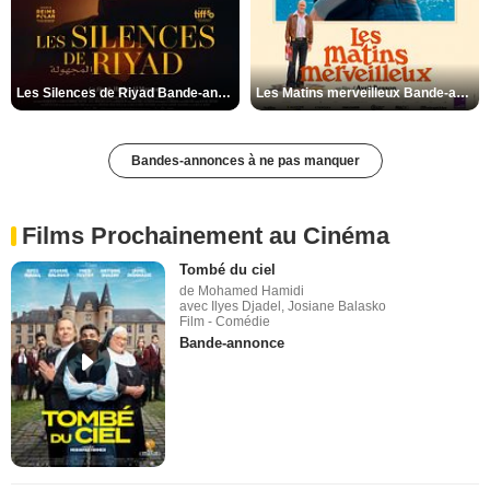
Les Silences de Riyad Bande-annonce VO STFR
Les Matins merveilleux Bande-annonce VF
Bandes-annonces à ne pas manquer
Films Prochainement au Cinéma
Tombé du ciel
de Mohamed Hamidi
avec Ilyes Djadel, Josiane Balasko
Film - Comédie
Bande-annonce