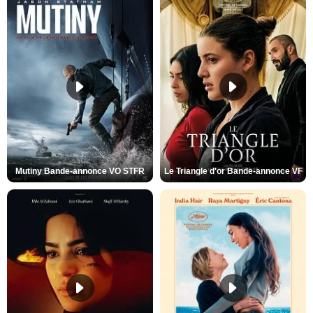
Mutiny Bande-annonce VO STFR
Le Triangle d'or Bande-annonce VF