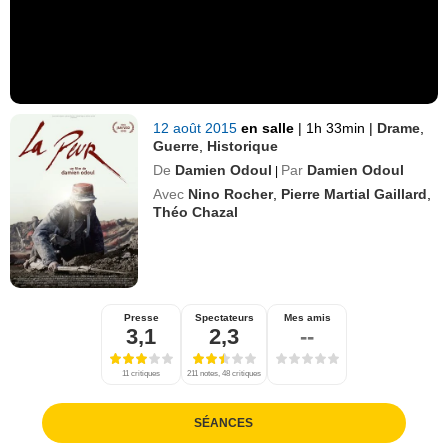
12 août 2015
en salle
|
1h 33min
|
Drame
,
Guerre
,
Historique
De
Damien Odoul
Par
Damien Odoul
|
Avec
Nino Rocher
,
Pierre Martial Gaillard
,
Théo Chazal
Presse
Spectateurs
Mes amis
3,1
2,3
--
11 critiques
211 notes, 48 critiques
SÉANCES