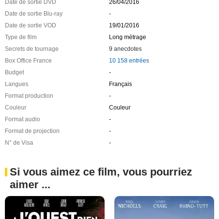
Date de sortie DVD
26/04/2016
Date de sortie Blu-ray
-
Date de sortie VOD
19/01/2016
Type de film
Long métrage
Secrets de tournage
9 anecdotes
Box Office France
10 158 entrées
Budget
-
Langues
Français
Format production
-
Couleur
Couleur
Format audio
-
Format de projection
-
N° de Visa
-
Si vous aimez ce film, vous pourriez
aimer ...