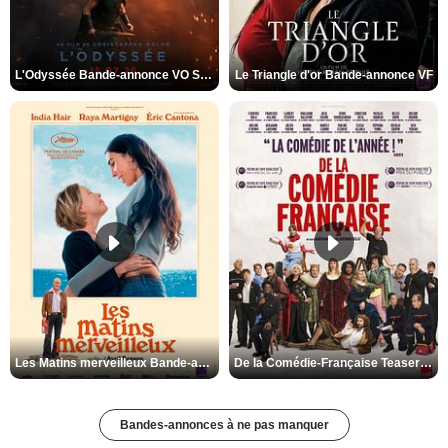
L'Odyssée Bande-annonce VO STFR
Le Triangle d'or Bande-annonce VF
Les Matins merveilleux Bande-annonce VF
De la Comédie-Française Teaser VF
Bandes-annonces à ne pas manquer