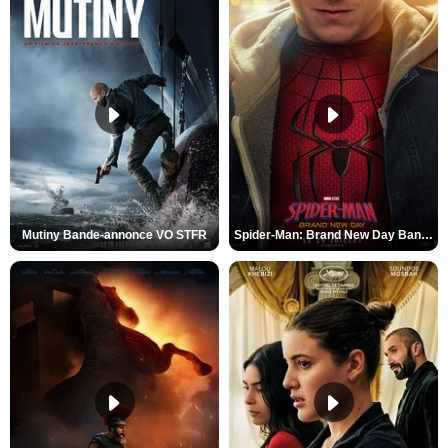
Mutiny Bande-annonce VO STFR
Spider-Man: Brand New Day Bande-annonce VO STFR