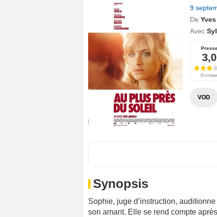
9 septe
De
Yves
Avec
Sy
Press
3,0
15 critiqu
VOD
Synopsis
Sophie, juge d’instruction, auditionne 
son amant. Elle se rend compte après