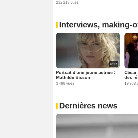
232 218 vues
Interviews, making-of
6:27
Portrait d'une jeune actrice :
César 
Mathilde Bisson
des ré
3 498 vues
19 968 
Dernières news