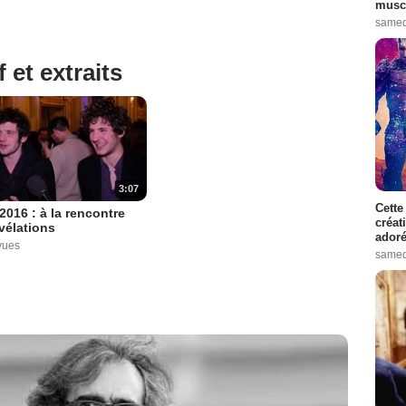
muscl
samed
 et extraits
3:07
Cette
2016 : à la rencontre
créat
vélations
adoré
vues
samed