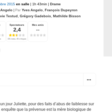
mbre 2015
en salle
|
1h 43min
|
Drame
 Angelo
Par
Yves Angelo
,
François Dupeyron
|
lvie Testud
,
Grégory Gadebois
,
Mathilde Bisson
e
Spectateurs
Mes amis
2,4
--
es
191 notes, 40 critiques
un jour Juliette, pour des faits d’abus de faiblesse sur
 enquête que la prévenue est la mère biologique de