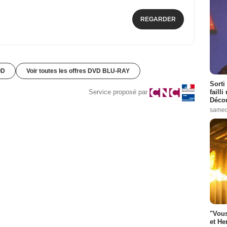
REGARDER
OD
Voir toutes les offres DVD BLU-RAY
Sorti
failli
Service proposé par
Décou
samed
"Vous
et He