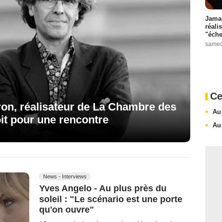
Jamai
réali
"éche
samed
Ce
on, réalisateur de La Chambre des
Au
oit pour une rencontre
Au
News - Interviews
Yves Angelo - Au plus près du
soleil : "Le scénario est une porte
qu'on ouvre"