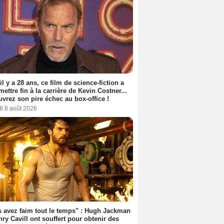
 il y a 28 ans, ce film de science-fiction a
 mettre fin à la carrière de Kevin Costner...
vrez son pire échec au box-office !
i 8 août 2026
 avez faim tout le temps" : Hugh Jackman
nry Cavill ont souffert pour obtenir des