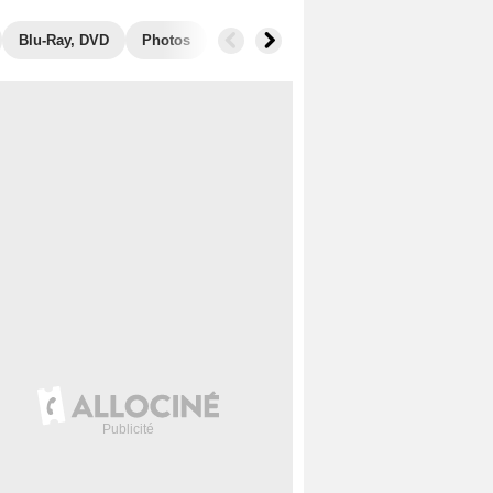
Blu-Ray, DVD
Photos
Secrets de tournage
Box Office