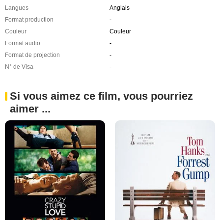
Langues
Anglais
Format production
-
Couleur
Couleur
Format audio
-
Format de projection
-
N° de Visa
-
Si vous aimez ce film, vous pourriez
aimer ...