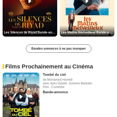
Les Silences de Riyad Bande-annonce VO STFR
Les Matins merveilleux Bande-annonce VF
Bandes-annonces à ne pas manquer
Films Prochainement au Cinéma
Tombé du ciel
de Mohamed Hamidi
avec Ilyes Djadel, Josiane Balasko
Film - Comédie
Bande-annonce