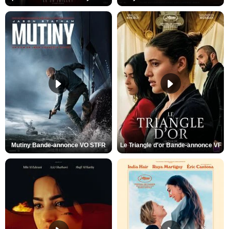
Mutiny Bande-annonce VO STFR
Le Triangle d'or Bande-annonce VF