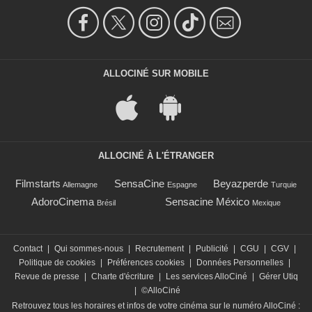
ALLOCINÉ SUR MOBILE
ALLOCINÉ À L'ÉTRANGER
Filmstarts
SensaCine
Beyazperde
Allemagne
Espagne
Turquie
AdoroCinema
Sensacine México
Brésil
Mexique
Contact
|
Qui sommes-nous
|
Recrutement
|
Publicité
|
CGU
|
CGV
|
Politique de cookies
|
Préférences cookies
|
Données Personnelles
|
Revue de presse
|
Charte d'écriture
|
Les services AlloCiné
|
Gérer Utiq
|
©AlloCiné
Retrouvez tous les horaires et infos de votre cinéma sur le numéro AlloCiné :