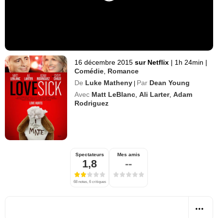
16 décembre 2015
sur Netflix
|
1h 24min
|
Comédie
,
Romance
De
Luke Matheny
Par
Dean Young
|
Avec
Matt LeBlanc
,
Ali Larter
,
Adam
Rodriguez
Spectateurs
Mes amis
1,8
--
68 notes, 6 critiques