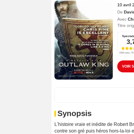
10 avril
De
Davi
Avec
Chr
Titre ori
Spectat
3,
1508 notes, 78 
VOIR 
Synopsis
L'histoire vraie et inédite de Robert
contre son gré puis héros hors-la-loi 