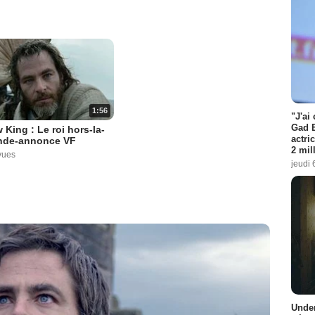
1:56
"J'ai
Gad E
 King : Le roi hors-la-
actri
ande-annonce VF
2 mil
vues
jeudi 
Under