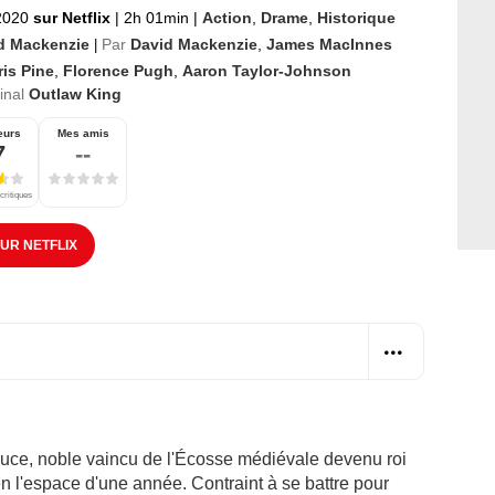
 2020
sur Netflix
|
2h 01min
|
Action
,
Drame
,
Historique
d Mackenzie
Par
David Mackenzie
,
James MacInnes
|
is Pine
,
Florence Pugh
,
Aaron Taylor-Johnson
ginal
Outlaw King
eurs
Mes amis
7
--
critiques
SUR NETFLIX
 Bruce, noble vaincu de l'Écosse médiévale devenu roi
en l'espace d'une année. Contraint à se battre pour