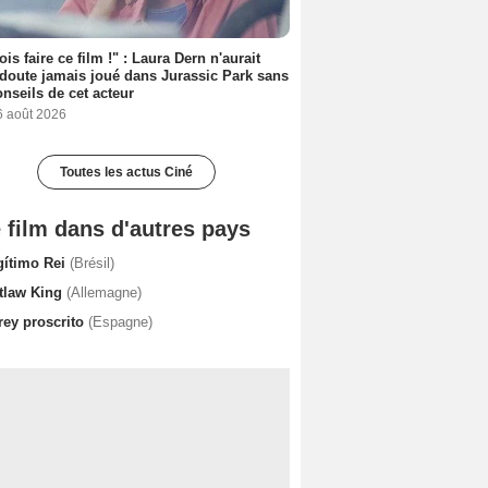
ois faire ce film !" : Laura Dern n'aurait
doute jamais joué dans Jurassic Park sans
onseils de cet acteur
6 août 2026
Toutes les actus Ciné
 film dans d'autres pays
gítimo Rei
(Brésil)
tlaw King
(Allemagne)
rey proscrito
(Espagne)