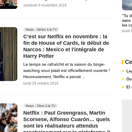
vendredi 9 novembre 2018
"Tu d
sans 
les c
News - Séries à la TV
jeudi 
C’est sur Netflix en novembre : la
fin de House of Cards, le début de
Narcos : Mexico et l'intégrale de
Harry Potter
Ce
Le temps se rafraîchit et la saison du binge-
watching sous plaid est officiellement ouverte !
Le
Heureusement, Netflix a pensé…
Ou
lundi 29 octobre 2018
El 
News - Films à la TV
Netflix : Paul Greengrass, Martin
Scorsese, Alfonso Cuarón… quels
sont les réalisateurs attendus