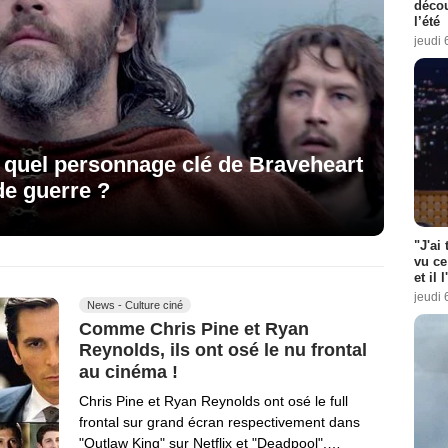
décou
l’été
jeudi 
: quel personnage clé de Braveheart
de guerre ?
"J'ai
vu ce
et il 
jeudi 
News - Culture ciné
Comme Chris Pine et Ryan
Reynolds, ils ont osé le nu frontal
au cinéma !
Chris Pine et Ryan Reynolds ont osé le full
frontal sur grand écran respectivement dans
"Outlaw King" sur Netflix et "Deadpool".…