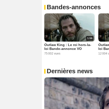
Bandes-annonces
1:56
Outlaw King : Le roi hors-la-
Outlaw
loi Bande-annonce VO
loi B
75 002 vues
12 004 
Dernières news