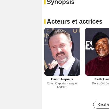
Synopsis
Acteurs et actrices
David Arquette
Keith Dav
Rôle : Captain Henry A.
Rôle : Old J
DuPont
Casting