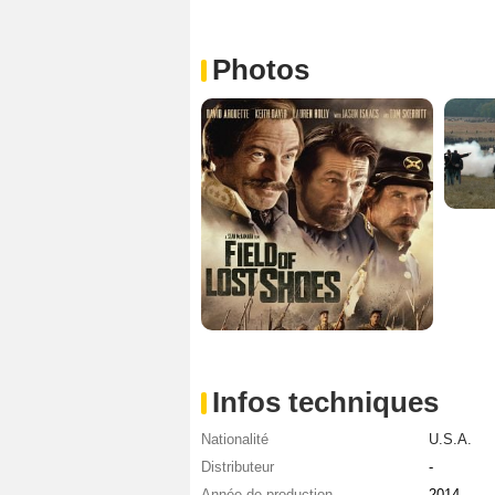
Photos
Infos techniques
Nationalité
U.S.A.
Distributeur
-
Année de production
2014