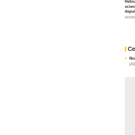
Retou
scien
depui
vendr
Ce
No
(Al