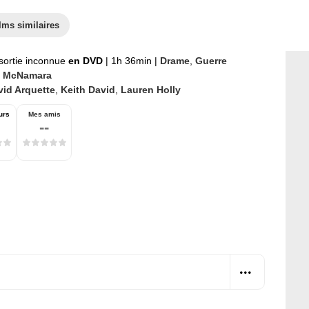
lms similaires
sortie inconnue
en DVD
|
1h 36min
|
Drame
,
Guerre
 McNamara
vid Arquette
,
Keith David
,
Lauren Holly
urs
Mes amis
--