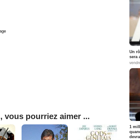
age
Un rô
sera 
vendr
, vous pourriez aimer ...
1 mil
quand
devra