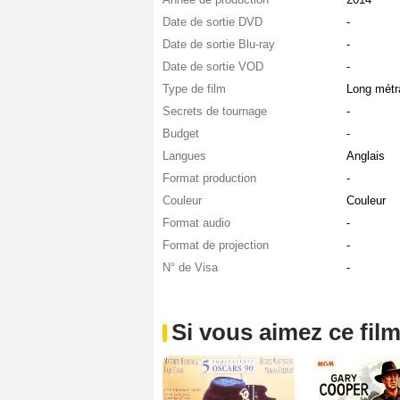
Date de sortie DVD
-
Date de sortie Blu-ray
-
Date de sortie VOD
-
Type de film
Long métr
Secrets de tournage
-
Budget
-
Langues
Anglais
Format production
-
Couleur
Couleur
Format audio
-
Format de projection
-
N° de Visa
-
Si vous aimez ce film