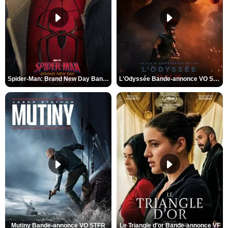
Spider-Man: Brand New Day Bande-annonce VO STFR
L'Odyssée Bande-annonce VO STFR
Mutiny Bande-annonce VO STFR
Le Triangle d'or Bande-annonce VF