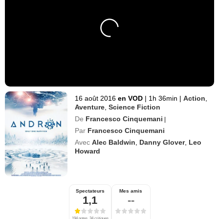
16 août 2016
en VOD
|
1h 36min
|
Action
,
Aventure
,
Science Fiction
De
Francesco Cinquemani
|
Par
Francesco Cinquemani
Avec
Alec Baldwin
,
Danny Glover
,
Leo
Howard
Spectateurs
Mes amis
1,1
--
194 notes, 34 critiques