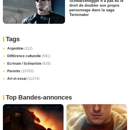
Schwarzenegger n’a pas eu le
droit de doubler son propre
personnage dans la saga
Terminator
Tags
Argentine
(112)
Différence culturelle
(591)
Ecrivain / Scénariste
(626)
Parents
(10763)
Art et essai
(11374)
Top Bandes-annonces