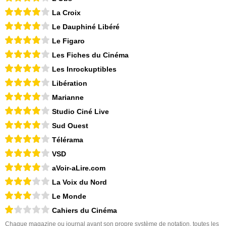
La Croix
Le Dauphiné Libéré
Le Figaro
Les Fiches du Cinéma
Les Inrockuptibles
Libération
Marianne
Studio Ciné Live
Sud Ouest
Télérama
VSD
aVoir-aLire.com
La Voix du Nord
Le Monde
Cahiers du Cinéma
Chaque magazine ou journal ayant son propre système de notation, toutes les