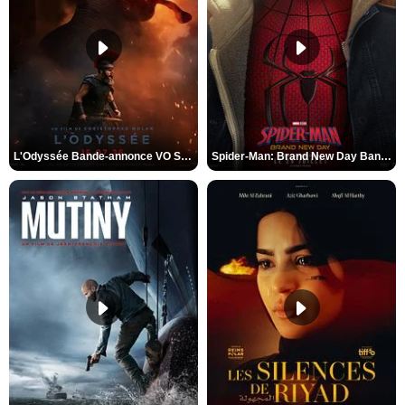
L'Odyssée Bande-annonce VO STFR
Spider-Man: Brand New Day Bande-annonce VO STFR