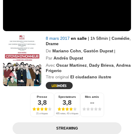
8 mars 2017
en salle
|
1h 58min
|
Comédie
,
Drame
De
Mariano Cohn
,
Gastón Duprat
|
Par
Andrés Duprat
Avec
Oscar Martinez
,
Dady Brieva
,
Andrea
Frigerio
Titre original
El ciudadano ilustre
Presse
Spectateurs
Mes amis
3,8
3,8
--
21 critiques
405 notes, 43 critiques
STREAMING