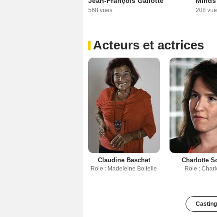
Jean-François Gallotte"
Minds
568 vues
208 vue
Acteurs et actrices
Claudine Baschet
Charlotte 
Rôle : Madeleine Boitelle
Rôle : Charl
Casting