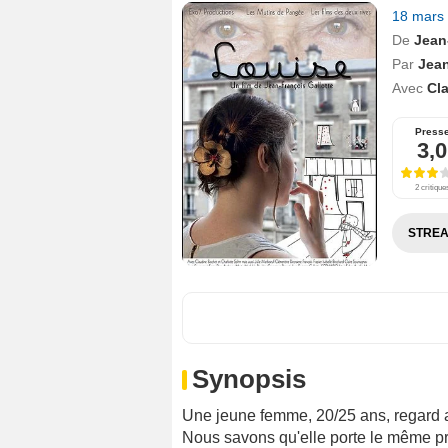
18 mars
De
Jean
Par
Jean
Avec
Cl
Press
3,0
2 critique
STREA
Synopsis
Une jeune femme, 20/25 ans, regard ar
Nous savons qu'elle porte le même pr