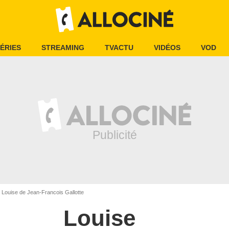
ÉRIES
STREAMING
TVACTU
VIDÉOS
VOD
Louise de Jean-Francois Gallotte
Louise