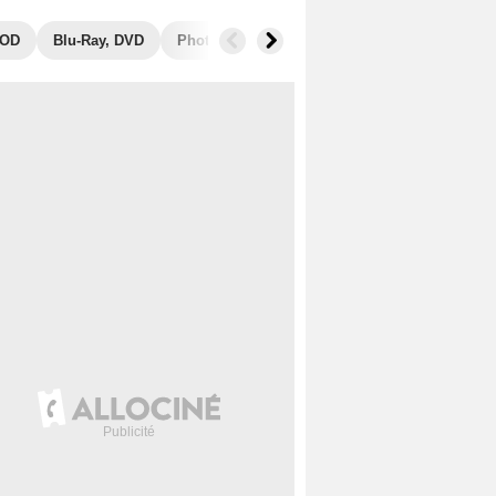
OD
Blu-Ray, DVD
Photos
Secrets de tournage
Box Offic