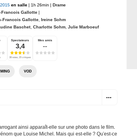
 2015
en salle
|
1h 26min
|
Drame
-Francois Gallotte
|
-Francois Gallotte
,
Ireine Sohm
audine Baschet
,
Charlotte Sohm
,
Julie Marboeuf
e
Spectateurs
Mes amis
3,4
--
s
38 notes, 20 critiques
MING
VOD
rogant ainsi apparaît-elle sur une photo dans le film.
énom que Louise Michel. Mais qui est-elle ? Qu'est-ce