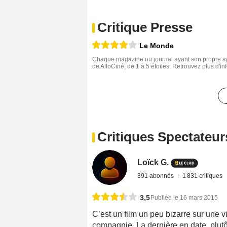
Critique Presse
Le Monde
Chaque magazine ou journal ayant son propre sys
de AlloCiné, de 1 à 5 étoiles. Retrouvez plus d'i
Critiques Spectateur
Loïck G.
391 abonnés
1 831 critiques
3,5
Publiée le 16 mars 2015
C’est un film un peu bizarre sur une
compagnie. La dernière en date, plutôt