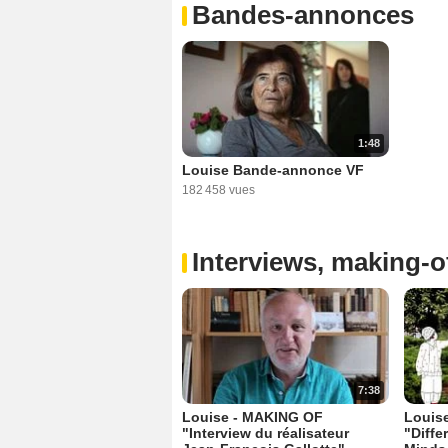
Bandes-annonces
1:48
Louise Bande-annonce VF
182 458 vues
Interviews, making-of
7:38
Louise - MAKING OF
Louis
"Interview du réalisateur
"Diffe