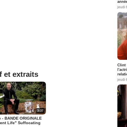
année
jeudi 
Clint
l'act
 et extraits
relat
jeudi 
3:37
e - BANDE ORIGINALE
rent Life" Suffocating