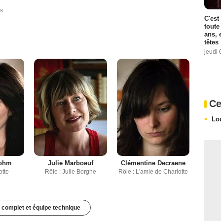
s
C'est
toute
ans, 
têtes
jeudi 
Ce
Lo
Sohm
Julie Marboeuf
Clémentine Decraene
otte
Rôle : Julie Borgne
Rôle : L'amie de Charlotte
 complet et équipe technique