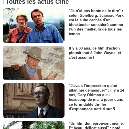
Toutes les actus Ciné
"Je n’ai pas honte de le dire" :
selon Spielberg, Jurassic Park
est la suite cachée d'un
blockbuster considéré comme
l’un des meilleurs de tous les
temps
Il y a 39 ans, ce film d'action
piquait tout à John Wayne, et
c'est assumé !
"J'avais l'impression qu'on
allait me démasquer" : il y a 14
ans, Gary Oldman a eu
beaucoup de mal à jouer dans
ce formidable thriller
d'espionnage noté 4 sur 5
"Un film dur, éprouvant même.
Et beau, délicat aussi" : noté