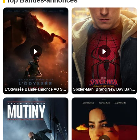
Top Bandes-annonces
L'Odyssée Bande-annonce VO STFR
Spider-Man: Brand New Day Bande-annonce VO STFR