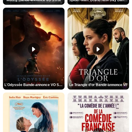
L'Odyssée Bande-annonce VO STFR
Le Triangle d'or Bande-annonce VF