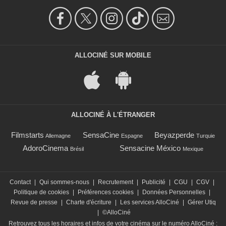
ALLOCINÉ SUR MOBILE
ALLOCINÉ À L'ÉTRANGER
Filmstarts
SensaCine
Beyazperde
Allemagne
Espagne
Turquie
AdoroCinema
Sensacine México
Brésil
Mexique
Contact
|
Qui sommes-nous
|
Recrutement
|
Publicité
|
CGU
|
CGV
|
Politique de cookies
|
Préférences cookies
|
Données Personnelles
|
Revue de presse
|
Charte d'écriture
|
Les services AlloCiné
|
Gérer Utiq
|
©AlloCiné
Retrouvez tous les horaires et infos de votre cinéma sur le numéro AlloCiné :