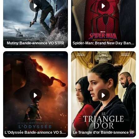
Mutiny Bande-annonce VO STFR
Spider-Man: Brand New Day Bande-annonce VO STFR
L'Odyssée Bande-annonce VO STFR
Le Triangle d'or Bande-annonce VF