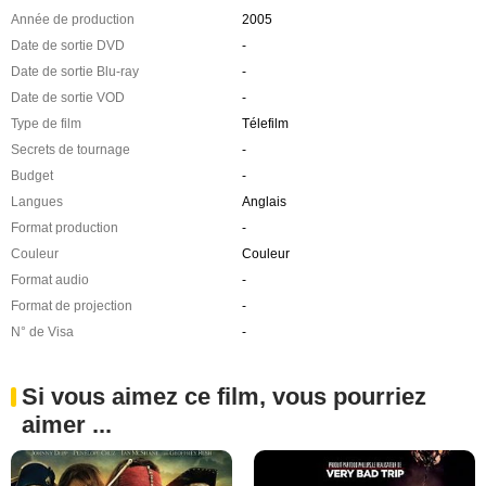
Année de production
2005
Date de sortie DVD
-
Date de sortie Blu-ray
-
Date de sortie VOD
-
Type de film
Télefilm
Secrets de tournage
-
Budget
-
Langues
Anglais
Format production
-
Couleur
Couleur
Format audio
-
Format de projection
-
N° de Visa
-
Si vous aimez ce film, vous pourriez
aimer ...