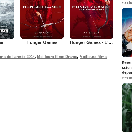
vendr
lar
Hunger Games
Hunger Games - L'embrasement
ilms de l'année 2014
,
Meilleurs films Drame
,
Meilleurs films
Retou
scien
depui
vendr