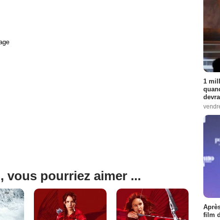
age
1 mil
quand
devra
vendr
, vous pourriez aimer ...
Après
film 