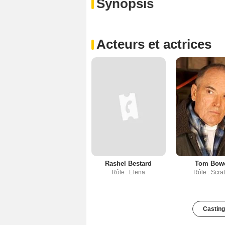
Synopsis
Acteurs et actrices
Rashel Bestard
Tom Bow
Rôle : Elena
Rôle : Scra
Casting