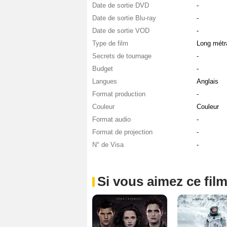
Date de sortie DVD
-
Date de sortie Blu-ray
-
Date de sortie VOD
-
Type de film
Long métr
Secrets de tournage
-
Budget
-
Langues
Anglais
Format production
-
Couleur
Couleur
Format audio
-
Format de projection
-
N° de Visa
-
Si vous aimez ce film