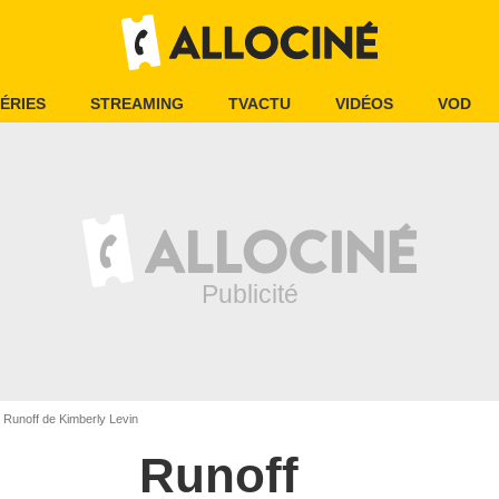
ÉRIES
STREAMING
TVACTU
VIDÉOS
VOD
Runoff de Kimberly Levin
Runoff