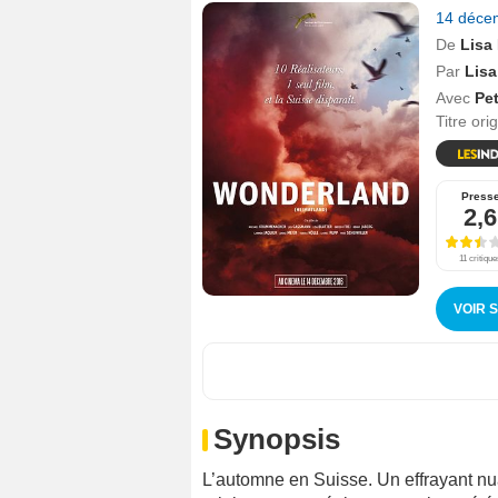
14 déce
De
Lisa 
Par
Lisa
Avec
Pet
Titre ori
Press
2,6
11 critique
VOIR 
Synopsis
L’automne en Suisse. Un effrayant nua