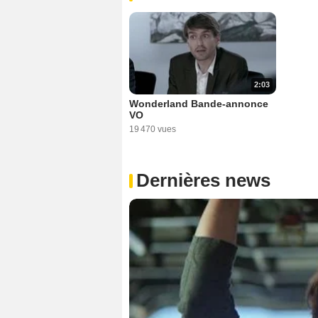
2:03
Wonderland Bande-annonce
VO
19 470 vues
Dernières news