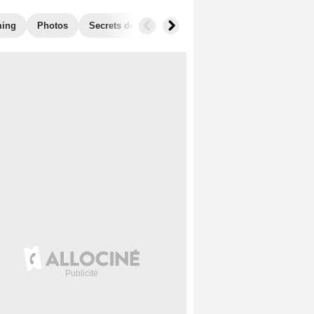
ming
Photos
Secrets de tournage
Box Office
Récompens