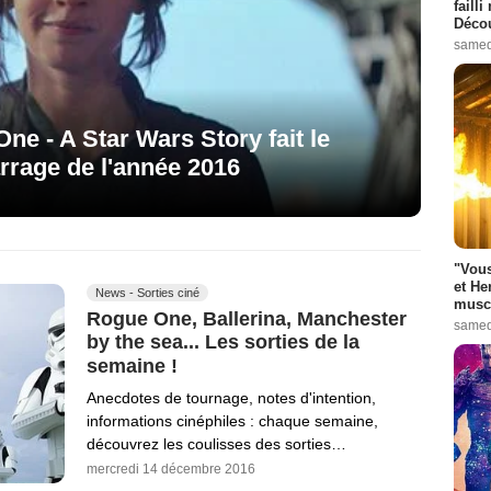
failli
Décou
samed
ne - A Star Wars Story fait le
rage de l'année 2016
"Vous
et He
News - Sorties ciné
muscl
Rogue One, Ballerina, Manchester
samed
by the sea... Les sorties de la
semaine !
Anecdotes de tournage, notes d'intention,
informations cinéphiles : chaque semaine,
découvrez les coulisses des sorties…
mercredi 14 décembre 2016