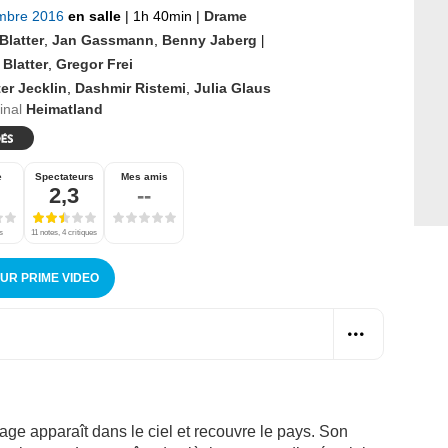
mbre 2016
en salle
|
1h 40min
|
Drame
Blatter
,
Jan Gassmann
,
Benny Jaberg
|
 Blatter
,
Gregor Frei
er Jecklin
,
Dashmir Ristemi
,
Julia Glaus
ginal
Heimatland
e
Spectateurs
Mes amis
2,3
--
s
11 notes, 4 critiques
SUR PRIME VIDEO
ge apparaît dans le ciel et recouvre le pays. Son