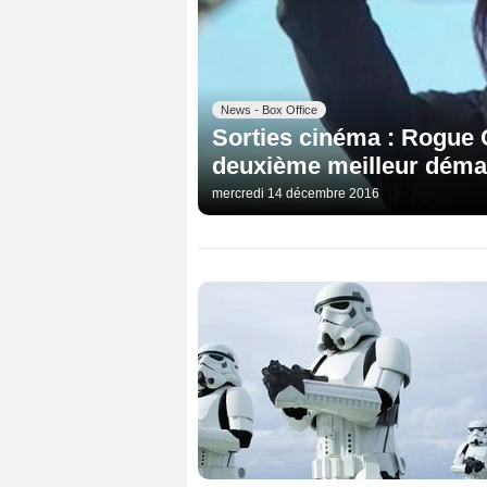
News - Box Office
Sorties cinéma : Rogue O
deuxième meilleur démar
mercredi 14 décembre 2016