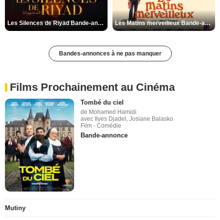
Les Silences de Riyad Bande-annonce VO STFR
Les Matins merveilleux Bande-annonce VF
Bandes-annonces à ne pas manquer
Films Prochainement au Cinéma
Tombé du ciel
de Mohamed Hamidi
avec Ilyes Djadel, Josiane Balasko
Film - Comédie
Bande-annonce
Mutiny