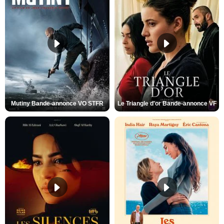
Mutiny Bande-annonce VO STFR
Le Triangle d'or Bande-annonce VF