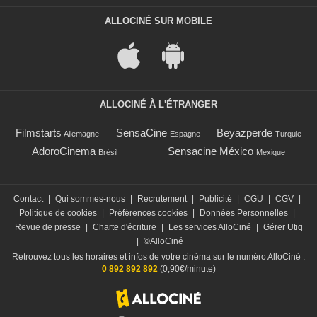
ALLOCINÉ SUR MOBILE
ALLOCINÉ À L'ÉTRANGER
Filmstarts
SensaCine
Beyazperde
Allemagne
Espagne
Turquie
AdoroCinema
Sensacine México
Brésil
Mexique
Contact
|
Qui sommes-nous
|
Recrutement
|
Publicité
|
CGU
|
CGV
|
Politique de cookies
|
Préférences cookies
|
Données Personnelles
|
Revue de presse
|
Charte d'écriture
|
Les services AlloCiné
|
Gérer Utiq
|
©AlloCiné
Retrouvez tous les horaires et infos de votre cinéma sur le numéro AlloCiné :
0 892 892 892
(0,90€/minute)