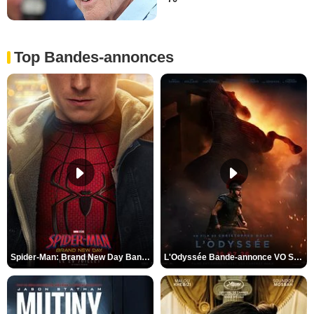
Top Bandes-annonces
Spider-Man: Brand New Day Bande-annonce VO STFR
L'Odyssée Bande-annonce VO STFR