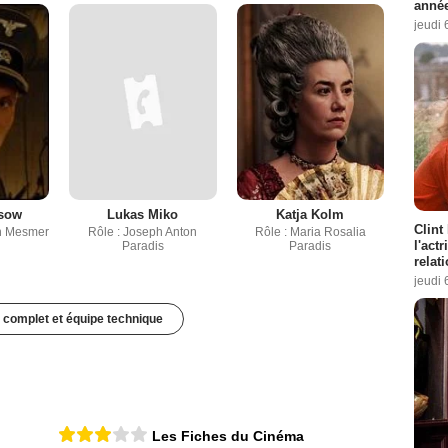
année
jeudi 
esow
Lukas Miko
Katja Kolm
Clint
on Mesmer
Rôle : Joseph Anton
Rôle : Maria Rosalia
l'act
Paradis
Paradis
relat
jeudi 
 complet et équipe technique
Les Fiches du Cinéma