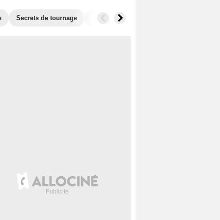
s
Secrets de tournage
Box Office
Récompenses
Films si