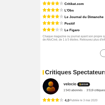
Critikat.com
L'Obs
Le Journal du Dimanche
Positif
Le Figaro
Chaque magazine ou journal ayant son propre sys
de AlloCiné, de 1 à 5 étoiles. Retrouvez plus d'i
Critiques Spectateur
velocio
1 543 abonnés
3 519 critique
4,0
Publiée le 3 mai 2020