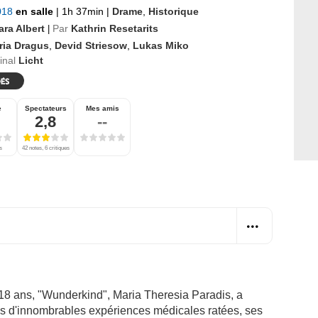
2018
en salle
|
1h 37min
|
Drame
,
Historique
ara Albert
Par
Kathrin Resetarits
|
ria Dragus
,
Devid Striesow
,
Lukas Miko
ginal
Licht
e
Spectateurs
Mes amis
2,8
--
s
42 notes, 6 critiques
 18 ans, "Wunderkind", Maria Theresia Paradis, a
rès d'innombrables expériences médicales ratées, ses