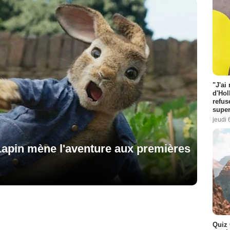
"J'ai
d'Hol
refus
super
jeudi 
 Lapin mène l'aventure aux premières
Quiz 