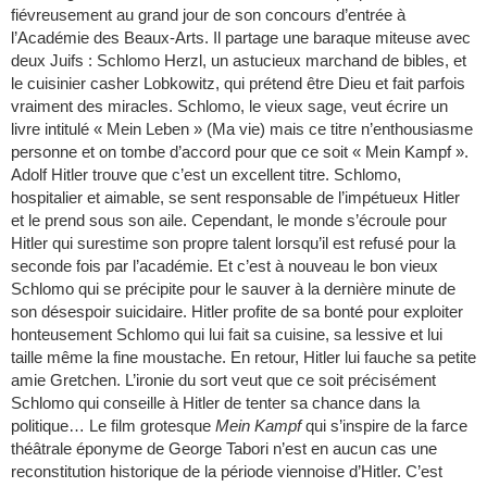
fiévreusement au grand jour de son concours d’entrée à
l’Académie des Beaux-Arts. Il partage une baraque miteuse avec
deux Juifs : Schlomo Herzl, un astucieux marchand de bibles, et
le cuisinier casher Lobkowitz, qui prétend être Dieu et fait parfois
vraiment des miracles. Schlomo, le vieux sage, veut écrire un
livre intitulé « Mein Leben » (Ma vie) mais ce titre n’enthousiasme
personne et on tombe d’accord pour que ce soit « Mein Kampf ».
Adolf Hitler trouve que c’est un excellent titre. Schlomo,
hospitalier et aimable, se sent responsable de l’impétueux Hitler
et le prend sous son aile. Cependant, le monde s’écroule pour
Hitler qui surestime son propre talent lorsqu’il est refusé pour la
seconde fois par l’académie. Et c’est à nouveau le bon vieux
Schlomo qui se précipite pour le sauver à la dernière minute de
son désespoir suicidaire. Hitler profite de sa bonté pour exploiter
honteusement Schlomo qui lui fait sa cuisine, sa lessive et lui
taille même la fine moustache. En retour, Hitler lui fauche sa petite
amie Gretchen. L’ironie du sort veut que ce soit précisément
Schlomo qui conseille à Hitler de tenter sa chance dans la
politique… Le film grotesque
Mein Kampf
qui s’inspire de la farce
théâtrale éponyme de George Tabori n’est en aucun cas une
reconstitution historique de la période viennoise d’Hitler. C’est