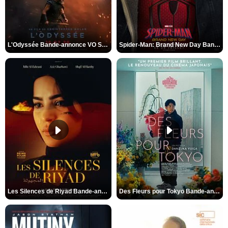
L'Odyssée Bande-annonce VO STFR
Spider-Man: Brand New Day Bande-annonce VO STFR
Les Silences de Riyad Bande-annonce VO STFR
Des Fleurs pour Tokyo Bande-annonce VO STFR