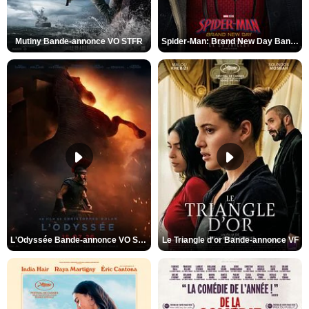
Mutiny Bande-annonce VO STFR
Spider-Man: Brand New Day Bande-annonce VO STFR
L'Odyssée Bande-annonce VO STFR
Le Triangle d'or Bande-annonce VF