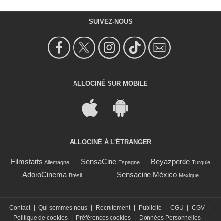
SUIVEZ-NOUS
ALLOCINÉ SUR MOBILE
ALLOCINÉ À L'ÉTRANGER
Filmstarts
SensaCine
Beyazperde
Allemagne
Espagne
Turquie
AdoroCinema
Sensacine México
Brésil
Mexique
Contact
|
Qui sommes-nous
|
Recrutement
|
Publicité
|
CGU
|
CGV
|
Politique de cookies
|
Préférences cookies
|
Données Personnelles
|