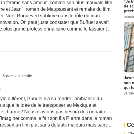
"Je t
"Un femme sans amour" comme son plus mauvais film.
de sc
ierre et Jean", roman de Maupassant et remake du film
préci
ec Noël Roquevert sublime dans le rôle du mari
mercr
nnovation. On peut juste constater que Buñuel savait
plus grand professionnalisme comme le faisaient ...
Suivre son activité
Jason
son n
qui le
4
vendre
le diffèrent, Bunuel n'a su rendre l'ambiance du
s quelle idée de le transposer au Mexique et
it le charme? Nous n'avions pas besoin de connaitre
 l'imaginer comme le fait son fils Pierrre dans le roman
Ce
n ressort un film plat sans défauts majeurs mais sans ...