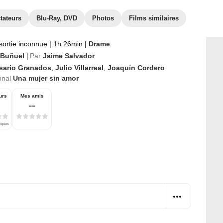
tateurs
Blu-Ray, DVD
Photos
Films similaires
sortie inconnue
|
1h 26min
|
Drame
 Buñuel
Par
Jaime Salvador
|
sario Granados
,
Julio Villarreal
,
Joaquín Cordero
ginal
Una mujer sin amor
urs
Mes amis
--
tiques