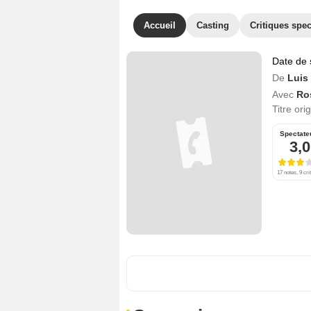
Accueil
Casting
Critiques spec
Date de 
De
Luis
Avec
Ro
Titre ori
Spectate
3,0
17 notes, 9 cri