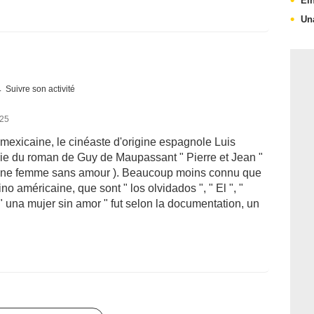
Ei
Un
Suivre son activité
025
mexicaine, le cinéaste d'origine espagnole Luis
ie du roman de Guy de Maupassant " Pierre et Jean "
 ( une femme sans amour ). Beaucoup moins connu que
o américaine, que sont " los olvidados ", " El ", "
 " una mujer sin amor " fut selon la documentation, un