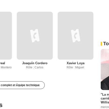
To
real
Joaquín Cordero
Xavier Loya
s Montero
Rôle : Carlos
Rôle : Miguel
 complet et équipe technique
"La m
carri
Willi
s
mercr