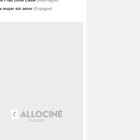
ne Frau ohne Liebe
(Allemagne)
a mujer sin amor
(Espagne)