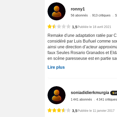
ronny1
56 abonnés
913 critiques
S
1,5
Publiée le 18 avril 2021
Remake d'une adaptation ratée par C
considéré par Luis Buñuel comme son 
ainsi une direction d’acteur approximat
faux Seules Rosario Granados et Elda
en scène paresseuse est en partie sau
Lire plus
soniadidierkmurgia
1 441 abonnés
4 341 critique
3,5
Publiée le 11 janvier 2017