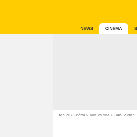
NEWS
CINÉMA
S
Accueil
Cinéma
Tous les films
Films Science F