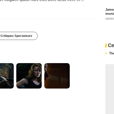
James
monde
samed
 Critiques Spectateurs
Ce
Th