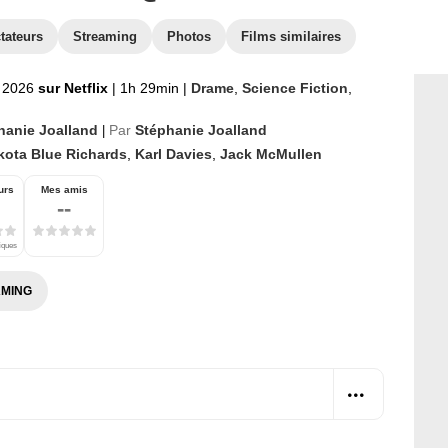
tateurs
Streaming
Photos
Films similaires
r 2026
sur Netflix
|
1h 29min
|
Drame
,
Science Fiction
,
hanie Joalland
Par
Stéphanie Joalland
|
kota Blue Richards
,
Karl Davies
,
Jack McMullen
urs
Mes amis
--
tiques
MING