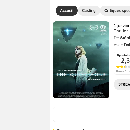
Accueil
Casting
Critiques spec
1 janvie
Thriller
De
Stép
Avec
Da
Spectate
2,3
11 notes, 3 cri
STREA