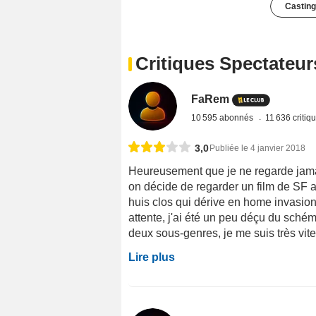
Casting
Critiques Spectateur
FaRem
10 595 abonnés
11 636 critiq
3,0
Publiée le 4 janvier 2018
Heureusement que je ne regarde jamai
on décide de regarder un film de SF a
huis clos qui dérive en home invasion
attente, j'ai été un peu déçu du sché
deux sous-genres, je me suis très vite 
Lire plus