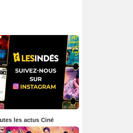
utes les actus Ciné