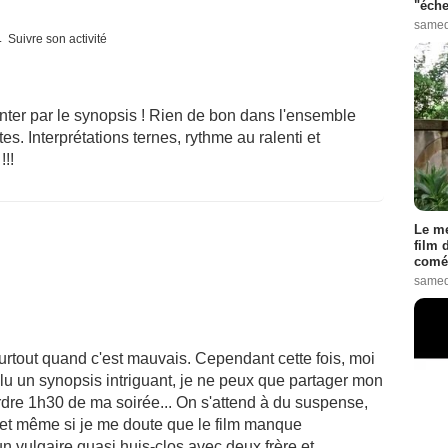
"éche
samed
Suivre son activité
enter par le synopsis ! Rien de bon dans l'ensemble
. Interprétations ternes, rythme au ralenti et
!!!
Le me
film 
comé
samed
urtout quand c'est mauvais. Cependant cette fois, moi
r lu un synopsis intriguant, je ne peux que partager mon
erdre 1h30 de ma soirée... On s'attend à du suspense,
, et même si je me doute que le film manque
n vulgaire quasi huis-clos avec deux frère et ...