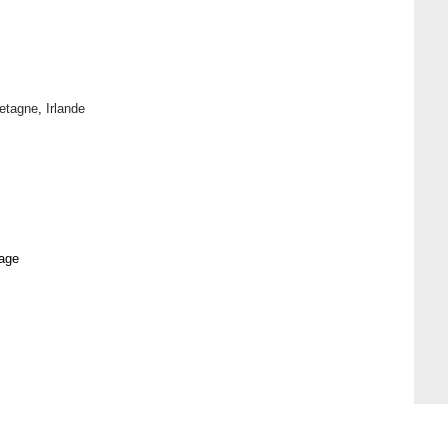
etagne
,
Irlande
age