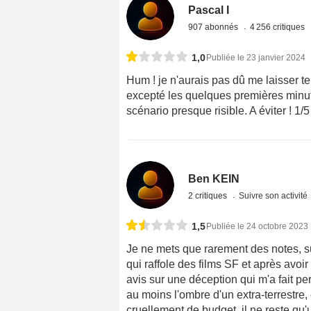
Pascal I
907 abonnés
4 256 critiques
1,0
Publiée le 23 janvier 2024
Hum ! je n'aurais pas dû me laisser t
excepté les quelques premières minutes
scénario presque risible. A éviter ! 1/5 
Ben KEIN
2 critiques
Suivre son activité
1,5
Publiée le 24 octobre 2023
Je ne mets que rarement des notes, s
qui raffole des films SF et après avoi
avis sur une déception qui m'a fait p
au moins l'ombre d'un extra-terrestre
cruellement de budget, il ne reste qu'u