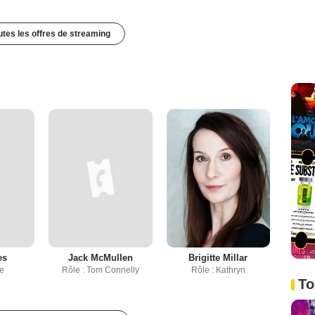
outes les offres de streaming
es
Jack McMullen
Brigitte Millar
de
Rôle : Tom Connelly
Rôle : Kathryn
To