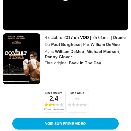
4 octobre 2017
en VOD
|
2h 01min
|
Drame
De
Paul Borghese
Par
William DeMeo
|
Avec
William DeMeo
,
Michael Madsen
,
Danny Glover
Titre original
Back In The Day
Spectateurs
Mes amis
2,4
--
22 notes, 6 critiques
VOIR SUR PRIME VIDEO