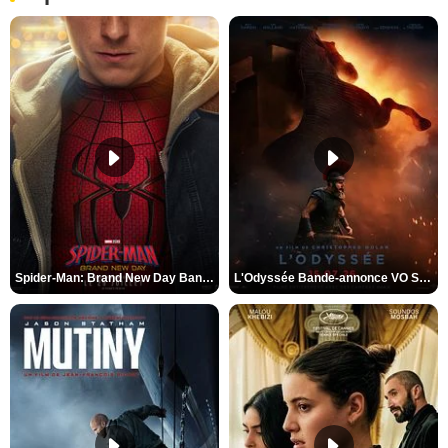
Spider-Man: Brand New Day Bande-annonce VO STFR
L'Odyssée Bande-annonce VO STFR