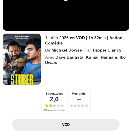
1 juillet 2026
en VOD
|
1h 32min
|
Action
,
Comédie
De
Michael Dowse
Par
Tripper Clancy
|
Avec
Dave Bautista
,
Kumail Nanjiani
,
Iko
Uwais
Spectateurs
Mes amis
2,6
--
224 notes, 21 critiques
VOD