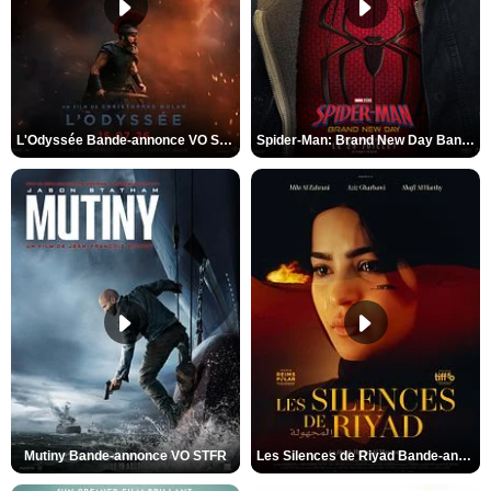
L'Odyssée Bande-annonce VO STFR
Spider-Man: Brand New Day Bande-annonce VO STFR
Mutiny Bande-annonce VO STFR
Les Silences de Riyad Bande-annonce VO STFR