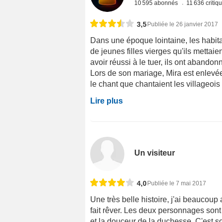
10 595 abonnés
11 636 critiq
3,5
Publiée le 26 janvier 2017
Dans une époque lointaine, les habitan
de jeunes filles vierges qu'ils mettai
avoir réussi à le tuer, ils ont abandon
Lors de son mariage, Mira est enlevée
le chant que chantaient les villageois à
Lire plus
Un visiteur
4,0
Publiée le 7 mai 2017
Une très belle histoire, j'ai beaucoup
fait rêver. Les deux personnages sont 
et la douceur de la duchesse. C'est so