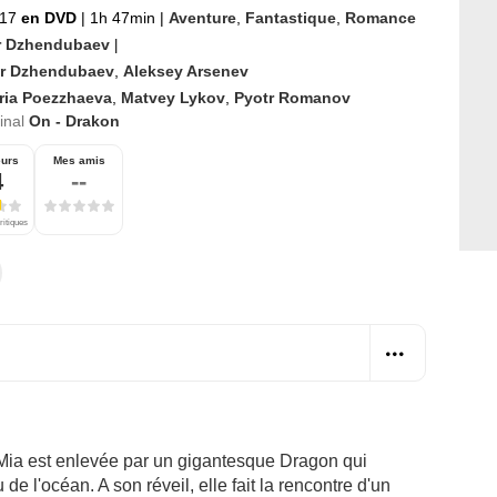
017
en DVD
|
1h 47min
|
Aventure
,
Fantastique
,
Romance
r Dzhendubaev
|
ar Dzhendubaev
,
Aleksey Arsenev
ria Poezzhaeva
,
Matvey Lykov
,
Pyotr Romanov
ginal
On - Drakon
eurs
Mes amis
4
--
ritiques
 Mia est enlevée par un gigantesque Dragon qui
e l'océan. A son réveil, elle fait la rencontre d'un