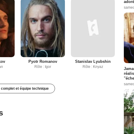
adoré
samed
kov
Pyotr Romanov
Stanislav Lyubshin
an
Rôle : Igor
Rôle : Knyaz
Jamai
réali
"éche
samed
 complet et équipe technique
s