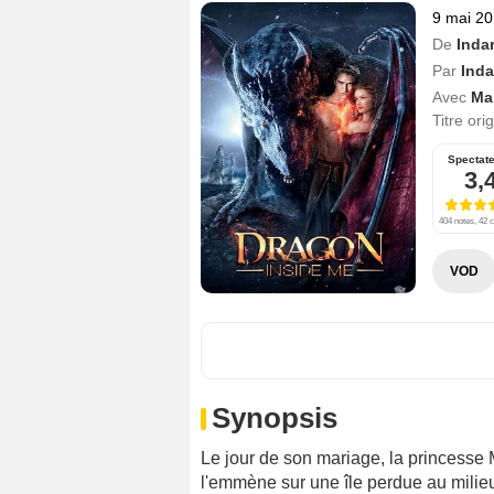
9 mai 2
De
Inda
Par
Ind
Avec
Ma
Titre ori
Spectat
3,
404 notes, 42 c
VOD
Synopsis
Le jour de son mariage, la princesse
l'emmène sur une île perdue au milieu d