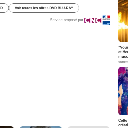
OD
Voir toutes les offres DVD BLU-RAY
Service proposé par
"Vous
et He
muscl
samed
Cette
créat