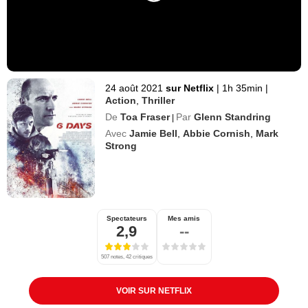
24 août 2021
sur Netflix
|
1h 35min
|
Action
,
Thriller
De
Toa Fraser
Par
Glenn Standring
|
Avec
Jamie Bell
,
Abbie Cornish
,
Mark
Strong
Spectateurs
Mes amis
2,9
--
507 notes, 42 critiques
VOIR SUR NETFLIX