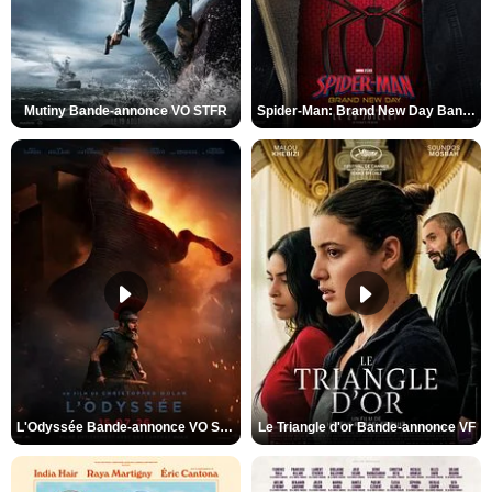
Mutiny Bande-annonce VO STFR
Spider-Man: Brand New Day Bande-annonce VO STFR
L'Odyssée Bande-annonce VO STFR
Le Triangle d'or Bande-annonce VF