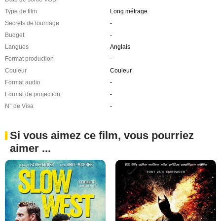
Type de film
Long métrage
Secrets de tournage
-
Budget
-
Langues
Anglais
Format production
-
Couleur
Couleur
Format audio
-
Format de projection
-
N° de Visa
-
Si vous aimez ce film, vous pourriez
aimer ...