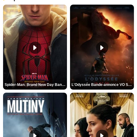
Spider-Man: Brand New Day Bande-annonce VO STFR
L'Odyssée Bande-annonce VO STFR