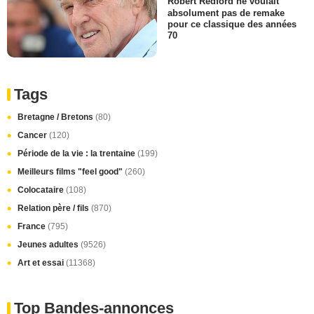
Robert Redford ne voulait
absolument pas de remake
pour ce classique des années
70
Tags
Bretagne / Bretons
(80)
Cancer
(120)
Période de la vie : la trentaine
(199)
Meilleurs films "feel good"
(260)
Colocataire
(108)
Relation père / fils
(870)
France
(795)
Jeunes adultes
(9526)
Art et essai
(11368)
Top Bandes-annonces