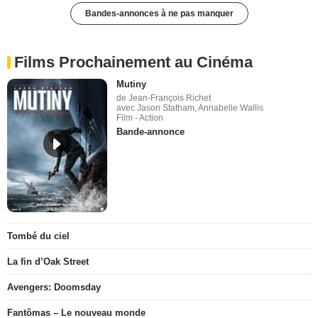
Bandes-annonces à ne pas manquer
Films Prochainement au Cinéma
Mutiny
de Jean-François Richet
avec Jason Statham, Annabelle Wallis
Film - Action
Bande-annonce
Tombé du ciel
La fin d’Oak Street
Avengers: Doomsday
Fantômas – Le nouveau monde