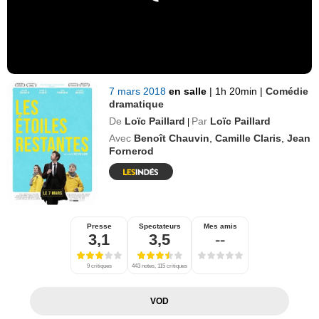
7 mars 2018
en salle
|
1h 20min
|
Comédie
dramatique
De
Loïc Paillard
Par
Loïc Paillard
|
Avec
Benoît Chauvin
,
Camille Claris
,
Jean
Fornerod
Presse
Spectateurs
Mes amis
3,1
3,5
--
9 critiques
443 notes, 115 critiques
VOD