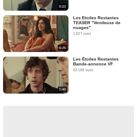
0:23
Les Etoiles Restantes
TEASER "Vendeuse de
nuages"
1 827 vues
0:26
Les Étoiles Restantes
Bande-annonce VF
63 189 vues
1:40