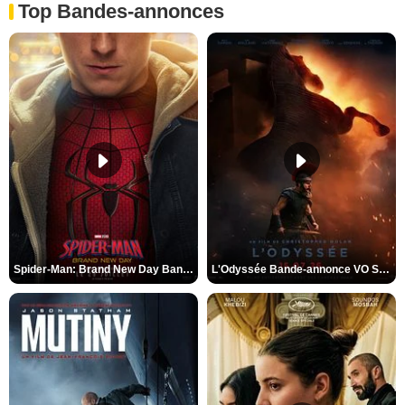
Top Bandes-annonces
Spider-Man: Brand New Day Bande-annonce VO STFR
L'Odyssée Bande-annonce VO STFR