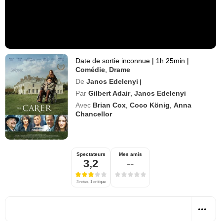
Date de sortie inconnue
|
1h 25min
|
Comédie
,
Drame
De
Janos Edelenyi
|
Par
Gilbert Adair
,
Janos Edelenyi
Avec
Brian Cox
,
Coco König
,
Anna
Chancellor
Spectateurs
Mes amis
3,2
--
3 notes, 1 critique