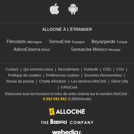
ALLOCINÉ À L'ÉTRANGER
Filmstarts
SensaCine
Beyazperde
Allemagne
Espagne
Turquie
AdoroCinema
Sensacine México
Brésil
Mexique
Contact
|
Qui sommes-nous
|
Recrutement
|
Publicité
|
CGU
|
CGV
|
Politique de cookies
|
Préférences cookies
|
Données Personnelles
|
Revue de presse
|
Charte d'écriture
|
Les services AlloCiné
|
Gérer Utiq
|
©AlloCiné
Retrouvez tous les horaires et infos de votre cinéma sur le numéro AlloCiné :
0 892 892 892
(0,90€/minute)