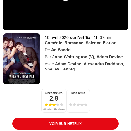
10 avril 2020
sur Netflix
|
1h 37min
|
Comédie
,
Romance
,
Science Fiction
De
Ari Sandel
|
Par
John Whittington (V)
,
Adam Devine
Avec
Adam Devine
,
Alexandra Daddario
,
Shelley Hennig
Spectateurs
Mes amis
2,9
--
746 notes, 44 critiques
VOIR SUR NETFLIX