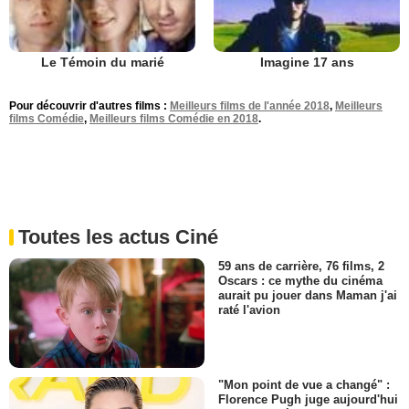
Le Témoin du marié
Imagine 17 ans
Pour découvrir d'autres films :
Meilleurs films de l'année 2018
,
Meilleurs
films Comédie
,
Meilleurs films Comédie en 2018
.
Toutes les actus Ciné
59 ans de carrière, 76 films, 2
Oscars : ce mythe du cinéma
aurait pu jouer dans Maman j'ai
raté l'avion
"Mon point de vue a changé" :
Florence Pugh juge aujourd'hui