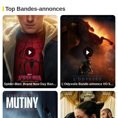
Top Bandes-annonces
Spider-Man: Brand New Day Bande-annonce VO STFR
L'Odyssée Bande-annonce VO STFR