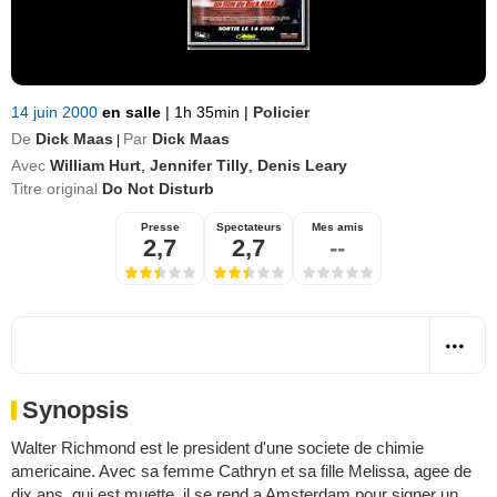
14 juin 2000
en salle
|
1h 35min
|
Policier
De
Dick Maas
Par
Dick Maas
|
Avec
William Hurt
,
Jennifer Tilly
,
Denis Leary
Titre original
Do Not Disturb
Presse
Spectateurs
Mes amis
2,7
2,7
--
Synopsis
Walter Richmond est le president d'une societe de chimie
americaine. Avec sa femme Cathryn et sa fille Melissa, agee de
dix ans, qui est muette, il se rend a Amsterdam pour signer un