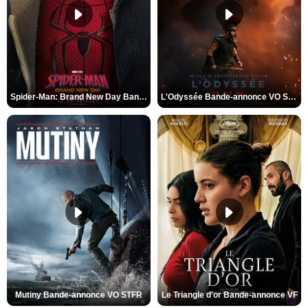
Spider-Man: Brand New Day Bande-annonce VO STFR
L'Odyssée Bande-annonce VO STFR
Mutiny Bande-annonce VO STFR
Le Triangle d'or Bande-annonce VF