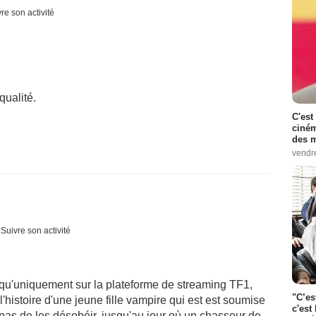
re son activité
qualité.
C'est
ciném
des m
vendr
Suivre son activité
qu'uniquement sur la plateforme de streaming TF1,
"C’es
l'histoire d'une jeune fille vampire qui est est soumise
c'est 
e pas de les désobéir, jusqu'au jour où un chasseur de