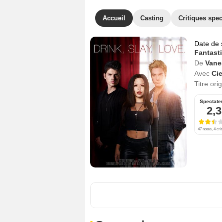
Accueil
Casting
Critiques spec
Date de 
Fantast
De
Vane
Avec
Cie
Titre ori
Spectate
2,3
47 notes, 4 cri