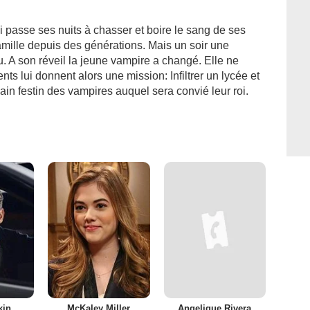
passe ses nuits à chasser et boire le sang de ses
amille depuis des générations. Mais un soir une
A son réveil la jeune vampire a changé. Elle ne
ents lui donnent alors une mission: Infiltrer un lycée et
hain festin des vampires auquel sera convié leur roi.
kin
McKaley Miller
Angelique Rivera