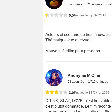
3 abonnés
12 critiques
Suiv
0,5
Publiée le 3 juillet 2018
!
Acteurs et scenario de tres mauvaise 
Thématique vue et revue.
Mauvais téléfilm pour pré-ados.
Anonyme M Ciné
98 abonnés
1 712 critiques
3,0
Publiée le 14 février 2025
DRINK, SLAY, LOVE, n'est trouvable 
c'est plutôt dommage. Le film raconte 
aux ordres de sa famille, elle n'arrêt