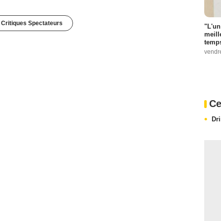
 Critiques Spectateurs
"L'un
meill
temps
vendr
Ce
Dr