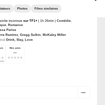
tateurs
Photos
Films similaires
sortie inconnue
sur TF1+
|
1h 26min
|
Comédie
,
ique
,
Romance
ssa Parise
rra Ramirez
,
Gregg Sulkin
,
McKaley Miller
ginal
Drink, Slay, Love
urs
Mes amis
--
tiques