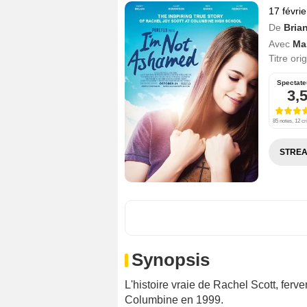
17 févri
De
Bria
Avec
Ma
Titre ori
Spectate
3,
85 notes, 12 cr
STREA
Synopsis
L'histoire vraie de Rachel Scott, fer
Columbine en 1999.