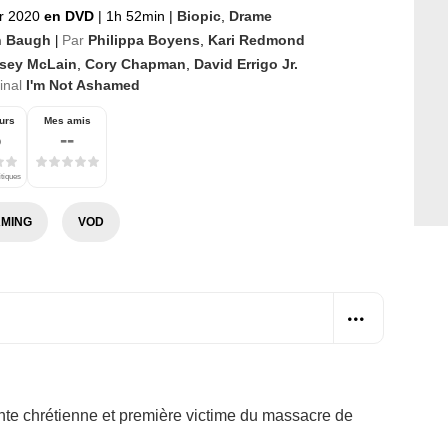
er 2020
en DVD
|
1h 52min
|
Biopic
,
Drame
n Baugh
Par
Philippa Boyens
,
Kari Redmond
|
sey McLain
,
Cory Chapman
,
David Errigo Jr.
ginal
I'm Not Ashamed
urs
Mes amis
5
--
itiques
MING
VOD
vente chrétienne et première victime du massacre de