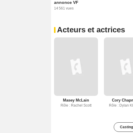
annonce VF
14 561 vues
Acteurs et actrices
Masey McLain
Cory Chap
Rôle : Rachel Scott
Rôle : Dylan K
Casting