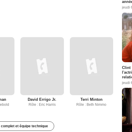
année
jeudi 
Clint
l'act
relat
jeudi 
man
David Errigo Jr.
Terri Minton
lebold
Rôle : Eric Harris
Rôle : Beth Nimmo
 complet et équipe technique