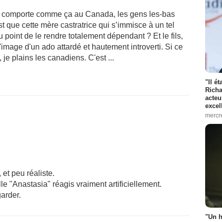
n se comporte comme ça au Canada, les gens les-bas
st que cette mère castratrice qui s’immisce à un tel
 point de le rendre totalement dépendant ? Et le fils,
 l'image d'un ado attardé et hautement introverti. Si ce
je plains les canadiens. C'est ...
"Il é
Richa
acteu
excel
mercr
 et peu réaliste.
fille "Anastasia" réagis vraiment artificiellement.
arder.
"Un h