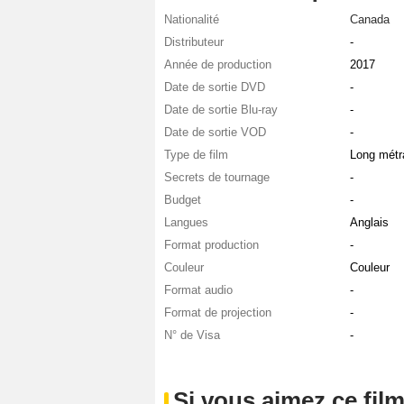
Nationalité
Canada
Distributeur
-
Année de production
2017
Date de sortie DVD
-
Date de sortie Blu-ray
-
Date de sortie VOD
-
Type de film
Long métr
Secrets de tournage
-
Budget
-
Langues
Anglais
Format production
-
Couleur
Couleur
Format audio
-
Format de projection
-
N° de Visa
-
Si vous aimez ce film