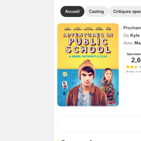
Accueil
Casting
Critiques spec
Prochai
De
Kyle
Avec
Max
Spectate
2,6
26 notes, 3 cri