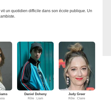
vit un quotidien difficile dans son école publique. Un
jambiste.
liams
Daniel Doheny
Judy Greer
asia
Rôle : Liam
Rôle : Claire