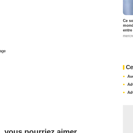
Ce so
monde
entre
mercr
age
Ce
Av
Ad
Ad
, vous pourriez aimer ...