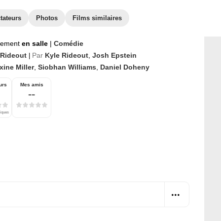
tateurs
Photos
Films similaires
nement
en salle
|
Comédie
 Rideout
Par
Kyle Rideout
,
Josh Epstein
|
ine Miller
,
Siobhan Williams
,
Daniel Doheny
urs
Mes amis
--
tiques