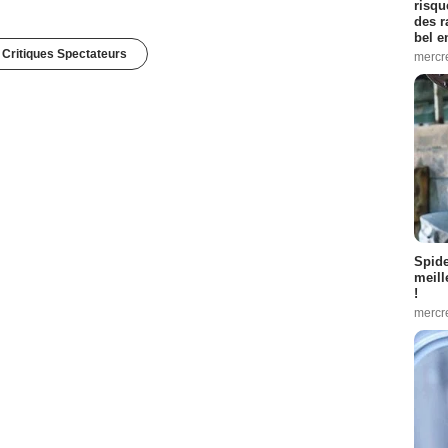
risqu
des r
bel 
 Critiques Spectateurs
mercr
Spid
meill
!
mercr