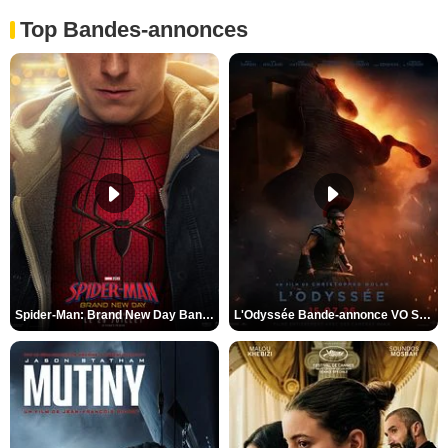
Top Bandes-annonces
Spider-Man: Brand New Day Bande-annonce VO STFR
L'Odyssée Bande-annonce VO STFR