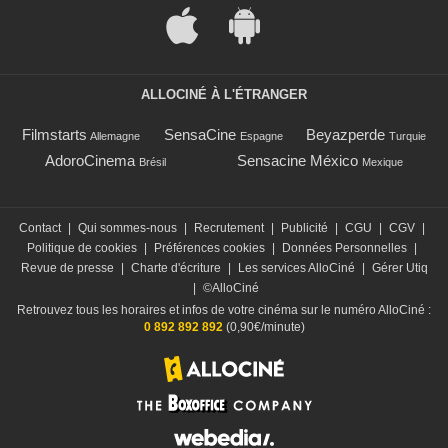
ALLOCINÉ À L'ÉTRANGER
Filmstarts
SensaCine
Beyazperde
Allemagne
Espagne
Turquie
AdoroCinema
Sensacine México
Brésil
Mexique
Contact
|
Qui sommes-nous
|
Recrutement
|
Publicité
|
CGU
|
CGV
|
Politique de cookies
|
Préférences cookies
|
Données Personnelles
|
Revue de presse
|
Charte d'écriture
|
Les services AlloCiné
|
Gérer Utiq
|
©AlloCiné
Retrouvez tous les horaires et infos de votre cinéma sur le numéro AlloCiné :
0 892 892 892
(0,90€/minute)