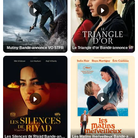
Mutiny Bande-annonce VO STFR
Le Triangle d'or Bande-annonce VF
Les Silences de Riyad Bande-annonce VO STFR
Les Matins merveilleux Bande-annonce VF