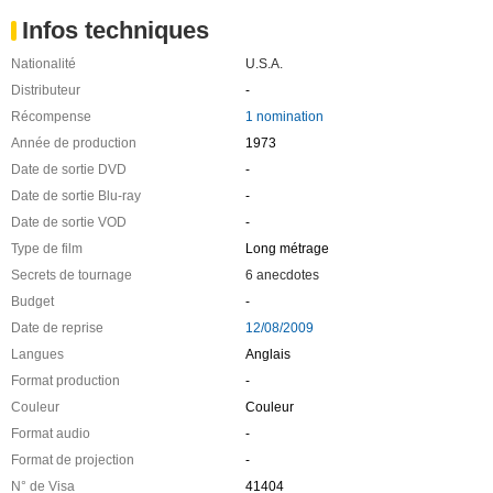
Infos techniques
Nationalité
U.S.A.
Distributeur
-
Récompense
1 nomination
Année de production
1973
Date de sortie DVD
-
Date de sortie Blu-ray
-
Date de sortie VOD
-
Type de film
Long métrage
Secrets de tournage
6 anecdotes
Budget
-
Date de reprise
12/08/2009
Langues
Anglais
Format production
-
Couleur
Couleur
Format audio
-
Format de projection
-
N° de Visa
41404