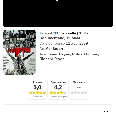
12 août 2009
en salle
|
1h 47min
|
Documentaire
,
Musical
Date de reprise
12 août 2009
De
Mel Stuart
Avec
Isaac Hayes
,
Rufus Thomas
,
Richard Pryor
Presse
Spectateurs
Mes amis
5,0
4,2
--
4 critiques
37 notes, 5 critiques