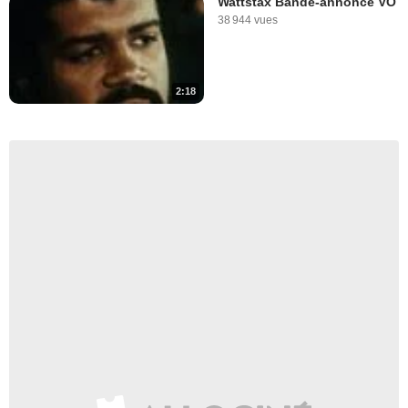
Wattstax Bande-annonce VO
38 944 vues
2:18