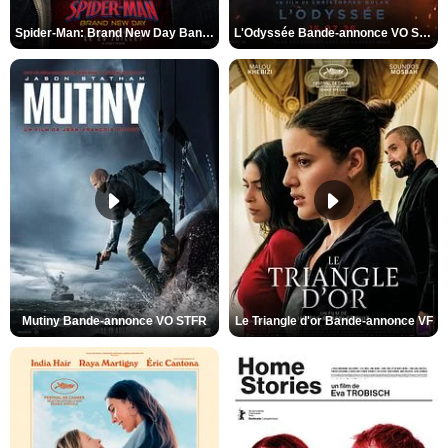
Spider-Man: Brand New Day Bande-annonce VO STFR
L'Odyssée Bande-annonce VO STFR
Mutiny Bande-annonce VO STFR
Le Triangle d'or Bande-annonce VF