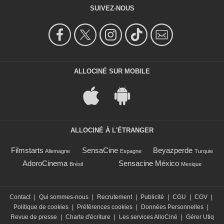
SUIVEZ-NOUS
ALLOCINÉ SUR MOBILE
ALLOCINÉ À L'ÉTRANGER
Filmstarts
SensaCine
Beyazperde
Allemagne
Espagne
Turquie
AdoroCinema
Sensacine México
Brésil
Mexique
Contact
|
Qui sommes-nous
|
Recrutement
|
Publicité
|
CGU
|
CGV
|
Politique de cookies
|
Préférences cookies
|
Données Personnelles
|
Revue de presse
|
Charte d'écriture
|
Les services AlloCiné
|
Gérer Utiq