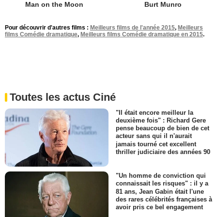
Man on the Moon
Burt Munro
Pour découvrir d'autres films :
Meilleurs films de l'année 2015
,
Meilleurs
films Comédie dramatique
,
Meilleurs films Comédie dramatique en 2015
.
Toutes les actus Ciné
"Il était encore meilleur la
deuxième fois" : Richard Gere
pense beaucoup de bien de cet
acteur sans qui il n'aurait
jamais tourné cet excellent
thriller judiciaire des années 90
"Un homme de conviction qui
connaissait les risques" : il y a
81 ans, Jean Gabin était l'une
des rares célébrités françaises à
avoir pris ce bel engagement