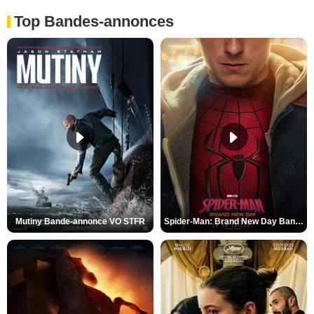
Top Bandes-annonces
Mutiny Bande-annonce VO STFR
Spider-Man: Brand New Day Bande-annonce VO STFR