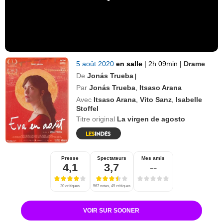
5 août 2020
en salle
|
2h 09min
|
Drame
De
Jonás Trueba
|
Par
Jonás Trueba
,
Itsaso Arana
Avec
Itsaso Arana
,
Vito Sanz
,
Isabelle
Stoffel
Titre original
La virgen de agosto
Presse
Spectateurs
Mes amis
4,1
3,7
--
20 critiques
567 notes, 49 critiques
VOIR SUR SOONER