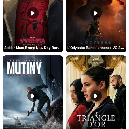
Spider-Man: Brand New Day Bande-annonce VO STFR
L'Odyssée Bande-annonce VO STFR