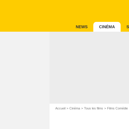
NEWS
CINÉMA
S
Accueil
Cinéma
Tous les films
Films Comédie