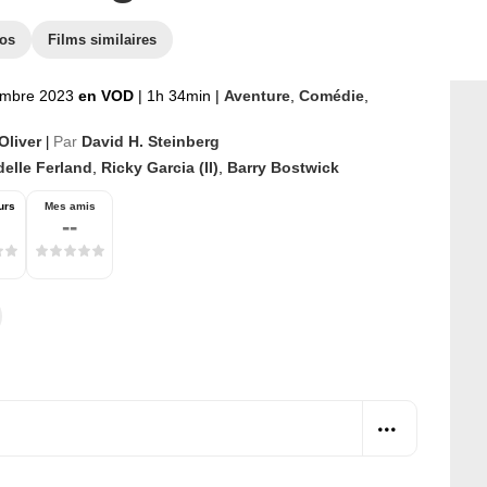
os
Films similaires
embre 2023
en VOD
|
1h 34min
|
Aventure
,
Comédie
,
Oliver
Par
David H. Steinberg
|
delle Ferland
,
Ricky Garcia (II)
,
Barry Bostwick
urs
Mes amis
--