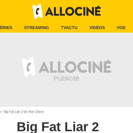
ÉRIES
STREAMING
TVACTU
VIDÉOS
VOD
Big Fat Liar 2 de Ron Oliver
Big Fat Liar 2