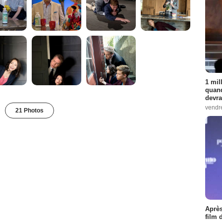
1 mil
quand
devra
vendr
21 Photos
Après
film 