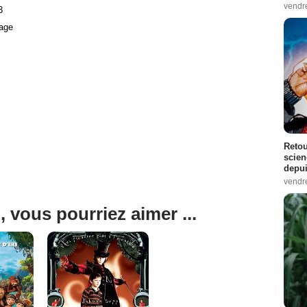
vendr
3
age
Retou
scien
depui
vendr
, vous pourriez aimer ...