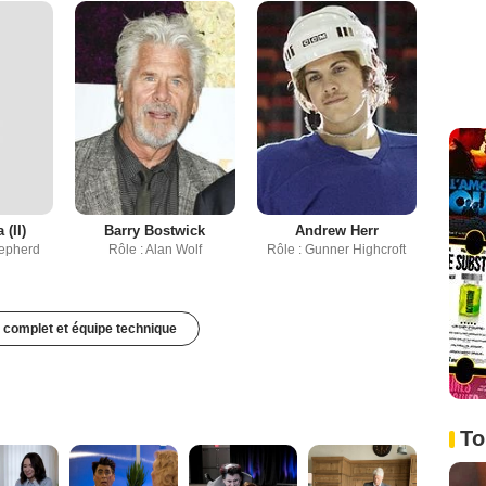
 (II)
Barry Bostwick
Andrew Herr
hepherd
Rôle : Alan Wolf
Rôle : Gunner Highcroft
 complet et équipe technique
To