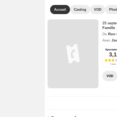
Accueil
Casting
VOD
Phot
25 sept
Famille
De
Ron 
Avec
Jo
Spectate
3,1
7 notes
VOD