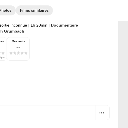
Photos
Films similaires
sortie inconnue
|
1h 20min
|
Documentaire
th Grumbach
urs
Mes amis
--
tiques