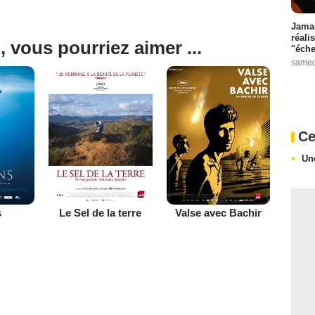
Jamai
réali
, vous pourriez aimer ...
"éche
samed
Ce
Un
s
Le Sel de la terre
Valse avec Bachir