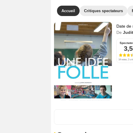
Accueil
Critiques spectateurs
Date de 
De
Judi
Spectate
3,5
14 notes, 2 cri