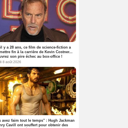
 il y a 28 ans, ce film de science-fiction a
 mettre fin à la carrière de Kevin Costner...
vrez son pire échec au box-office !
i 8 août 2026
 avez faim tout le temps" : Hugh Jackman
nry Cavill ont souffert pour obtenir des