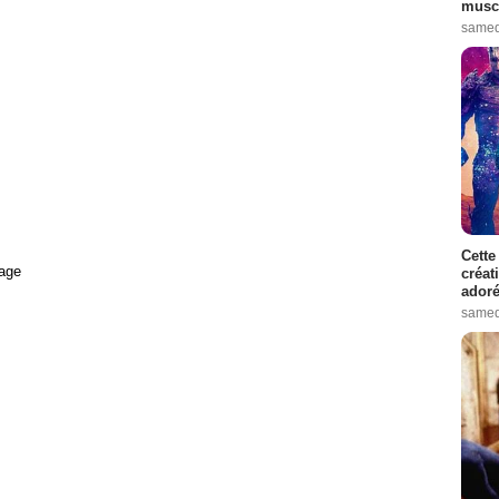
muscl
samed
Cette
age
créat
adoré
samed