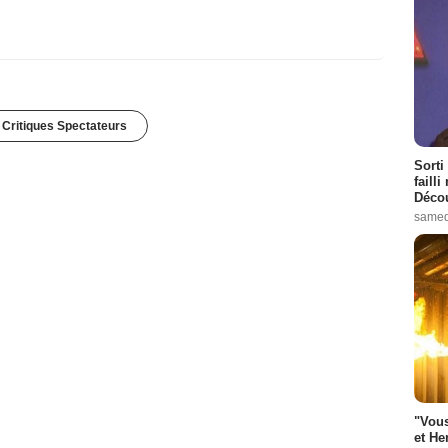
 Critiques Spectateurs
Sorti
failli
Décou
samed
"Vous
et He