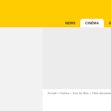
NEWS
CINÉMA
S
Accueil
Cinéma
Tous les films
Films document