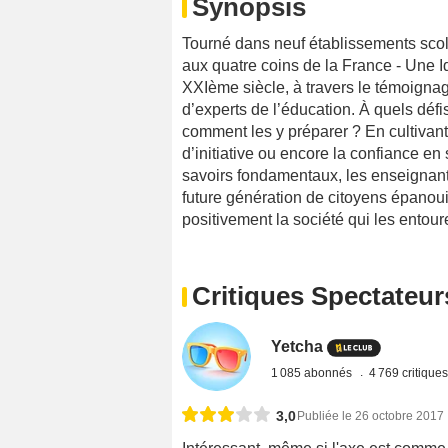
Synopsis
Tourné dans neuf établissements scolai
aux quatre coins de la France - Une I
XXIème siècle, à travers le témoignag
d’experts de l’éducation. À quels défis
comment les y préparer ? En cultivant l
d’initiative ou encore la confiance en s
savoirs fondamentaux, les enseignants
future génération de citoyens épanou
positivement la société qui les entour
Critiques Spectateur
Yetcha
1 085 abonnés
4 769 critique
3,0
Publiée le 26 octobre 2017