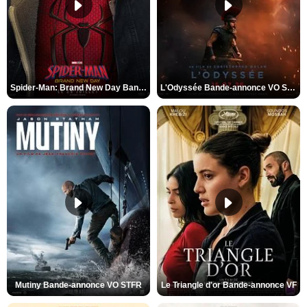
Spider-Man: Brand New Day Bande-annonce VO STFR
L'Odyssée Bande-annonce VO STFR
Mutiny Bande-annonce VO STFR
Le Triangle d'or Bande-annonce VF