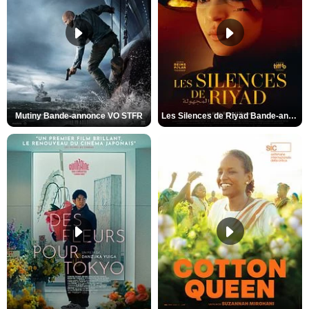
Mutiny Bande-annonce VO STFR
Les Silences de Riyad Bande-annonce VO STFR