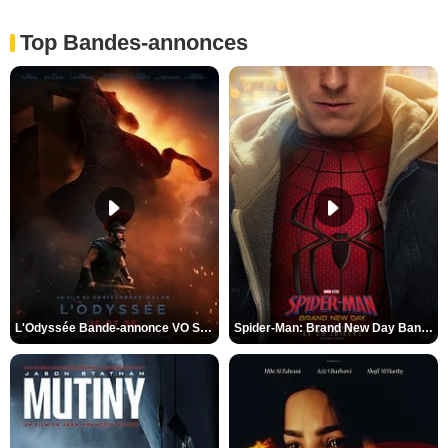
Top Bandes-annonces
L'Odyssée Bande-annonce VO STFR
Spider-Man: Brand New Day Bande-annonce VO STFR