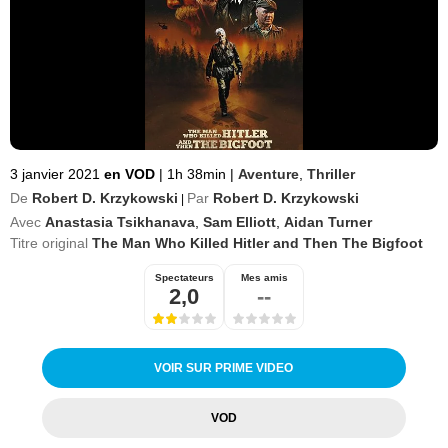
3 janvier 2021
en VOD
|
1h 38min
|
Aventure
,
Thriller
De
Robert D. Krzykowski
Par
Robert D. Krzykowski
|
Avec
Anastasia Tsikhanava
,
Sam Elliott
,
Aidan Turner
Titre original
The Man Who Killed Hitler and Then The Bigfoot
Spectateurs
Mes amis
2,0
--
VOIR SUR PRIME VIDEO
VOD