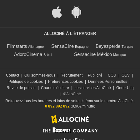
ALLOCINÉ À L'ÉTRANGER
Filmstarts
SensaCine
Beyazperde
Allemagne
Espagne
Turquie
AdoroCinema
Sensacine México
Brésil
Mexique
Contact
|
Qui sommes-nous
|
Recrutement
|
Publicité
|
CGU
|
CGV
|
Politique de cookies
|
Préférences cookies
|
Données Personnelles
|
Revue de presse
|
Charte d'écriture
|
Les services AlloCiné
|
Gérer Utiq
|
©AlloCiné
Retrouvez tous les horaires et infos de votre cinéma sur le numéro AlloCiné :
0 892 892 892
(0,90€/minute)