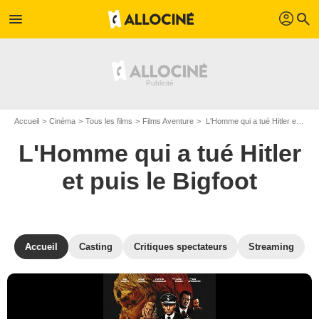
profil
menu
search
Accueil
Cinéma
Tous les films
Films Aventure
L'Homme qui a tué Hitler et puis le Bigfoot de Robert D. Krzykowski
L'Homme qui a tué Hitler
et puis le Bigfoot
Accueil
Casting
Critiques spectateurs
Streaming