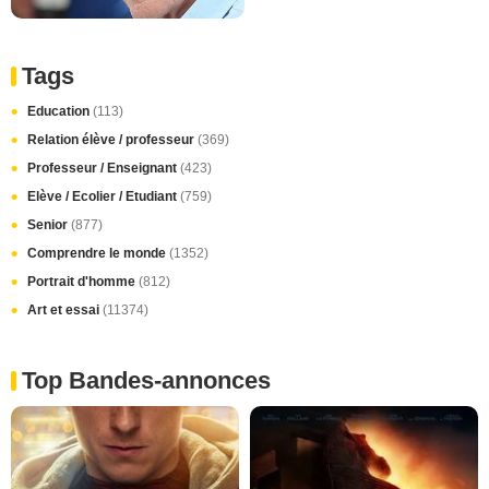
Tags
Education
(113)
Relation élève / professeur
(369)
Professeur / Enseignant
(423)
Elève / Ecolier / Etudiant
(759)
Senior
(877)
Comprendre le monde
(1352)
Portrait d'homme
(812)
Art et essai
(11374)
Top Bandes-annonces