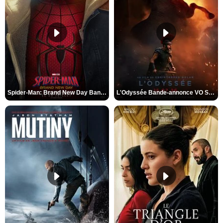
Spider-Man: Brand New Day Bande-annonce VO STFR
L'Odyssée Bande-annonce VO STFR