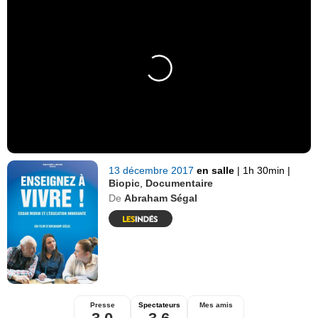
13 décembre 2017
en salle
|
1h 30min
|
Biopic
,
Documentaire
De
Abraham Ségal
Presse
Spectateurs
Mes amis