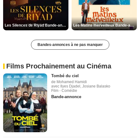
Les Silences de Riyad Bande-annonce VO STFR
Les Matins merveilleux Bande-annonce VF
Bandes-annonces à ne pas manquer
Films Prochainement au Cinéma
Tombé du ciel
de Mohamed Hamidi
avec Ilyes Djadel, Josiane Balasko
Film - Comédie
Bande-annonce