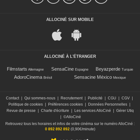
ALLOCINÉ SUR MOBILE
ALLOCINÉ À L'ÉTRANGER
Filmstarts
SensaCine
Beyazperde
Allemagne
Espagne
Turquie
AdoroCinema
Sensacine México
Brésil
Mexique
Contact
|
Qui sommes-nous
|
Recrutement
|
Publicité
|
CGU
|
CGV
|
Politique de cookies
|
Préférences cookies
|
Données Personnelles
|
Revue de presse
|
Charte d'écriture
|
Les services AlloCiné
|
Gérer Utiq
|
©AlloCiné
Retrouvez tous les horaires et infos de votre cinéma sur le numéro AlloCiné :
0 892 892 892
(0,90€/minute)