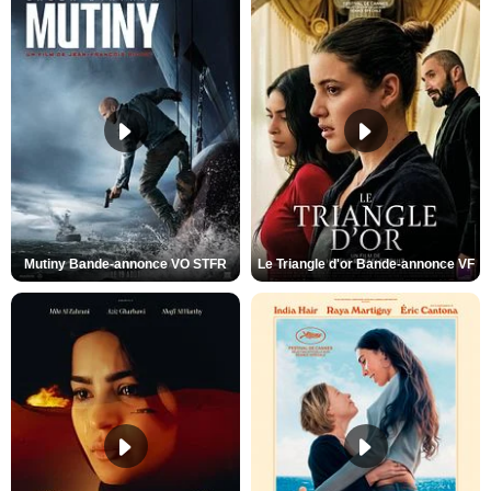
Mutiny Bande-annonce VO STFR
Le Triangle d'or Bande-annonce VF