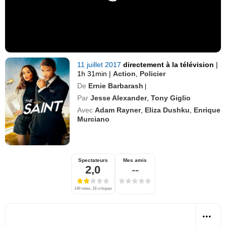
11 juillet 2017
directement à la télévision
|
1h 31min
|
Action
,
Policier
De
Ernie Barbarash
|
Par
Jesse Alexander
,
Tony Giglio
Avec
Adam Rayner
,
Eliza Dushku
,
Enrique
Murciano
Spectateurs
Mes amis
2,0
--
148 notes, 18 critiques