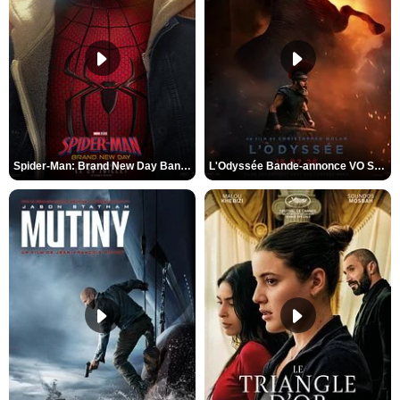
Spider-Man: Brand New Day Bande-annonce VO STFR
L'Odyssée Bande-annonce VO STFR