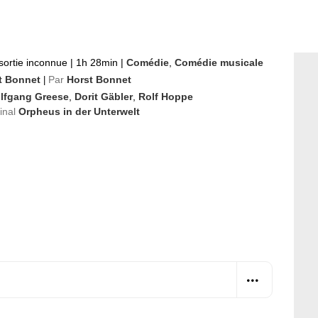
sortie inconnue
|
1h 28min
|
Comédie
,
Comédie musicale
t Bonnet
Par
Horst Bonnet
|
lfgang Greese
,
Dorit Gäbler
,
Rolf Hoppe
ginal
Orpheus in der Unterwelt