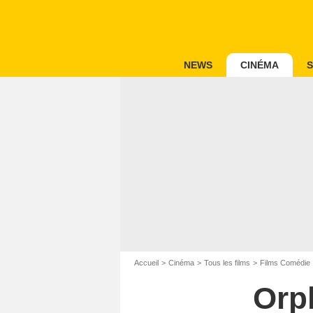
NEWS
CINÉMA
S
Accueil
Cinéma
Tous les films
Films Comédie
Orp