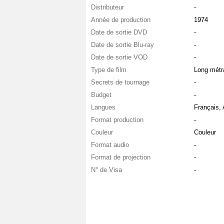
Distributeur
-
Année de production
1974
Date de sortie DVD
-
Date de sortie Blu-ray
-
Date de sortie VOD
-
Type de film
Long métr
Secrets de tournage
-
Budget
-
Langues
Français,
Format production
-
Couleur
Couleur
Format audio
-
Format de projection
-
N° de Visa
-