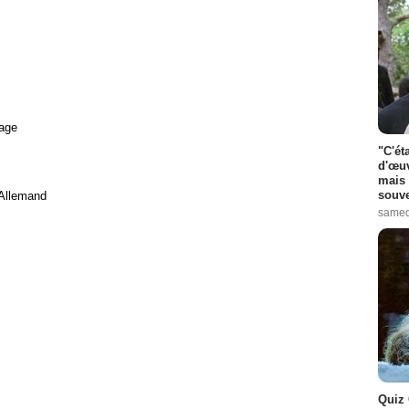
age
"C'ét
d'œuv
mais 
souve
 Allemand
samed
Quiz 