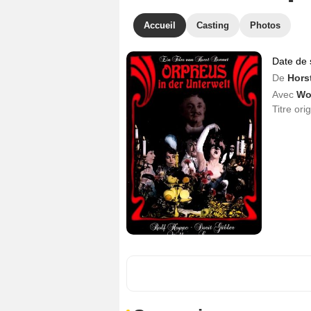
Accueil
Casting
Photos
Date de 
De
Hors
Avec
Wo
Titre ori