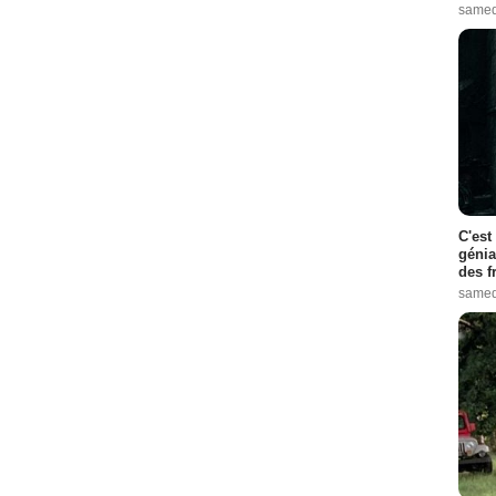
samed
C'est
génia
des f
samed