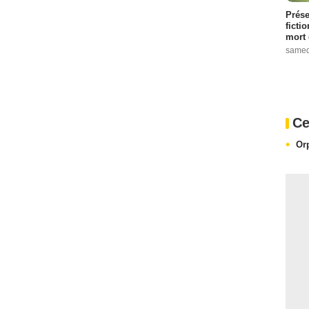
Prése
ficti
mort 
samed
Ce
Or