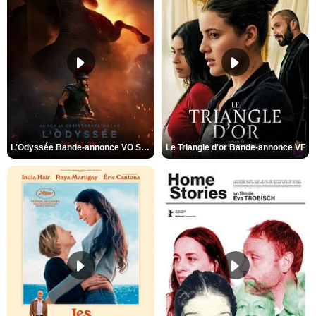
L'Odyssée Bande-annonce VO STFR
Le Triangle d'or Bande-annonce VF