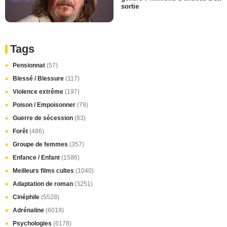
sortie
Tags
Pensionnat
(57)
Blessé / Blessure
(117)
Violence extrême
(197)
Poison / Empoisonner
(79)
Guerre de sécession
(83)
Forêt
(486)
Groupe de femmes
(357)
Enfance / Enfant
(1586)
Meilleurs films cultes
(1040)
Adaptation de roman
(3251)
Cinéphile
(5528)
Adrénaline
(6019)
Psychologies
(6178)