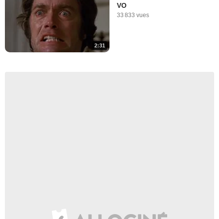
VO
33 833 vues
2:31