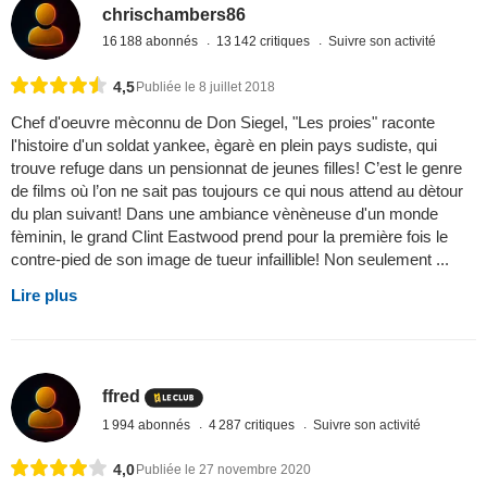
chrischambers86
16 188 abonnés
13 142 critiques
Suivre son activité
4,5
Publiée le 8 juillet 2018
Chef d'oeuvre mèconnu de Don Siegel, "Les proies" raconte
l'histoire d'un soldat yankee, ègarè en plein pays sudiste, qui
trouve refuge dans un pensionnat de jeunes filles! C’est le genre
de films où l’on ne sait pas toujours ce qui nous attend au dètour
du plan suivant! Dans une ambiance vènèneuse d'un monde
fèminin, le grand Clint Eastwood prend pour la première fois le
contre-pied de son image de tueur infaillible! Non seulement ...
Lire plus
ffred
1 994 abonnés
4 287 critiques
Suivre son activité
4,0
Publiée le 27 novembre 2020