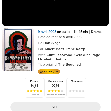
9 avril 2003
en salle
|
1h 45min
|
Drame
Date de reprise
9 avril 2003
De
Don Siegel
|
Par
Albert Maltz
,
Irene Kamp
Avec
Clint Eastwood
,
Geraldine Page
,
Elizabeth Hartman
Titre original
The Beguiled
Presse
Spectateurs
Mes amis
5,0
3,9
--
2 critiques
975 notes, 115 critiques
VOD