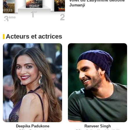
volet du Labyrinthe détrône
Jumanji
Acteurs et actrices
Deepika Padukone
Ranveer Singh