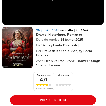
25 janvier 2018
en salle
|
2h 44min
|
Drame
,
Historique
,
Romance
Date de reprise
14 février 2025
De
Sanjay Leela Bhansali
|
Par
Prakash Kapadia
,
Sanjay Leela
Bhansali
Avec
Deepika Padukone
,
Ranveer Singh
,
Shahid Kapoor
Spectateurs
Mes amis
4,0
--
182 notes, 24 critiques
VOIR SUR NETFLIX