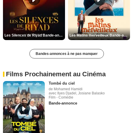
Les Silences de Riyad Bande-annonce VO STFR
Les Matins merveilleux Bande-annonce VF
Bandes-annonces à ne pas manquer
Films Prochainement au Cinéma
Tombé du ciel
de Mohamed Hamidi
avec Ilyes Djadel, Josiane Balasko
Film - Comédie
Bande-annonce