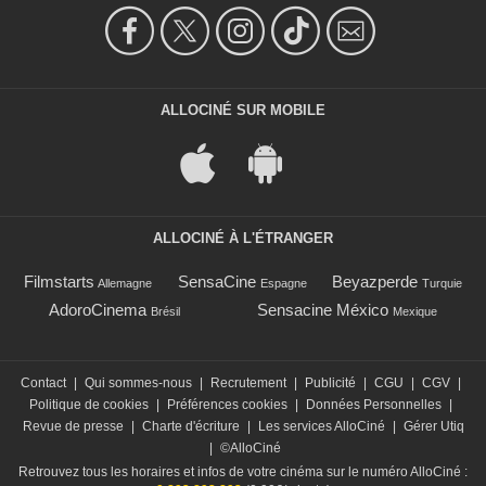
ALLOCINÉ SUR MOBILE
ALLOCINÉ À L'ÉTRANGER
Filmstarts
SensaCine
Beyazperde
Allemagne
Espagne
Turquie
AdoroCinema
Sensacine México
Brésil
Mexique
Contact
|
Qui sommes-nous
|
Recrutement
|
Publicité
|
CGU
|
CGV
|
Politique de cookies
|
Préférences cookies
|
Données Personnelles
|
Revue de presse
|
Charte d'écriture
|
Les services AlloCiné
|
Gérer Utiq
|
©AlloCiné
Retrouvez tous les horaires et infos de votre cinéma sur le numéro AlloCiné :