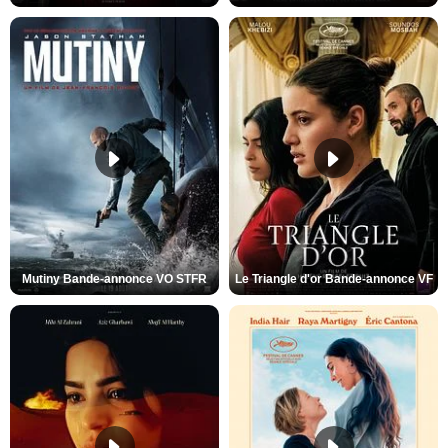
Mutiny Bande-annonce VO STFR
Le Triangle d'or Bande-annonce VF