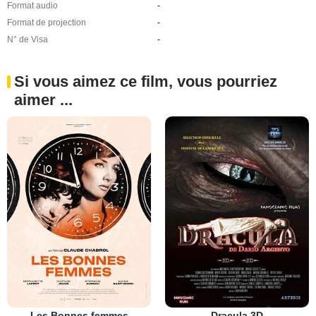
Format audio
-
Format de projection
-
N° de Visa
-
Si vous aimez ce film, vous pourriez
aimer ...
Les Bonnes femmes
Dracula 3D