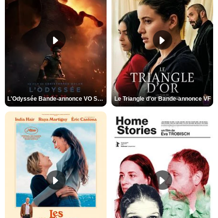
L'Odyssée Bande-annonce VO STFR
Le Triangle d'or Bande-annonce VF