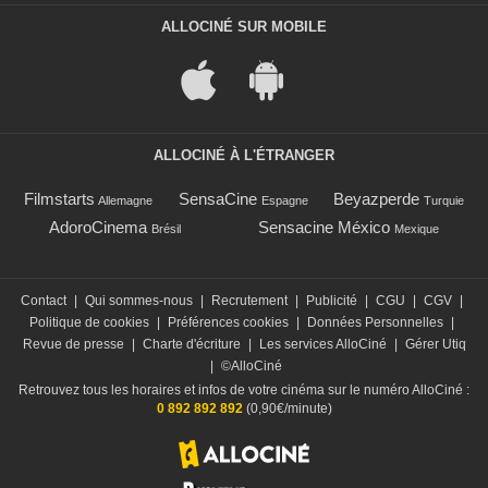
ALLOCINÉ SUR MOBILE
ALLOCINÉ À L'ÉTRANGER
Filmstarts
SensaCine
Beyazperde
Allemagne
Espagne
Turquie
AdoroCinema
Sensacine México
Brésil
Mexique
Contact
|
Qui sommes-nous
|
Recrutement
|
Publicité
|
CGU
|
CGV
|
Politique de cookies
|
Préférences cookies
|
Données Personnelles
|
Revue de presse
|
Charte d'écriture
|
Les services AlloCiné
|
Gérer Utiq
|
©AlloCiné
Retrouvez tous les horaires et infos de votre cinéma sur le numéro AlloCiné :
0 892 892 892
(0,90€/minute)