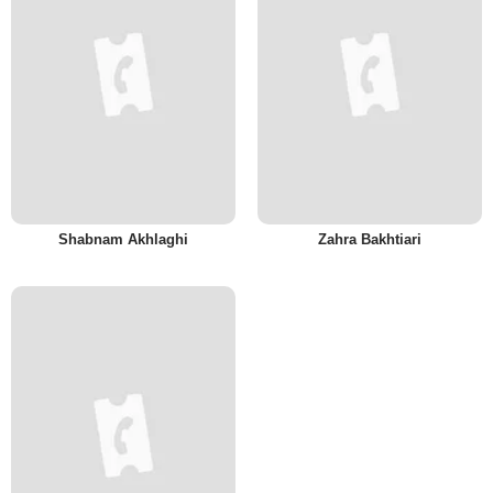
Shabnam Akhlaghi
Zahra Bakhtiari