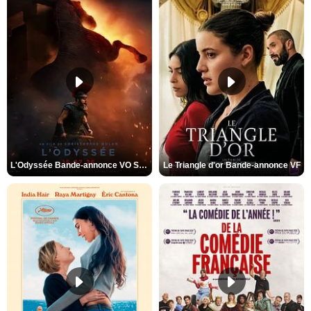
L'Odyssée Bande-annonce VO STFR
Le Triangle d'or Bande-annonce VF