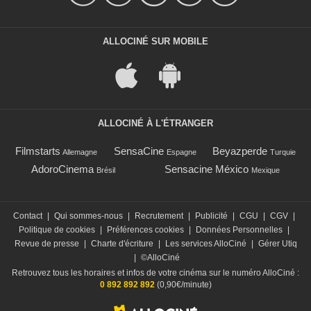
ALLOCINÉ SUR MOBILE
ALLOCINÉ À L'ÉTRANGER
Filmstarts
SensaCine
Beyazperde
Allemagne
Espagne
Turquie
AdoroCinema
Sensacine México
Brésil
Mexique
Contact
|
Qui sommes-nous
|
Recrutement
|
Publicité
|
CGU
|
CGV
|
Politique de cookies
|
Préférences cookies
|
Données Personnelles
|
Revue de presse
|
Charte d'écriture
|
Les services AlloCiné
|
Gérer Utiq
|
©AlloCiné
Retrouvez tous les horaires et infos de votre cinéma sur le numéro AlloCiné :
0 892 892 892
(0,90€/minute)