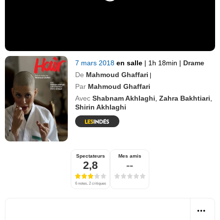
7 mars 2018
en salle
|
1h 18min
|
Drame
De
Mahmoud Ghaffari
|
Par
Mahmoud Ghaffari
Avec
Shabnam Akhlaghi
,
Zahra Bakhtiari
,
Shirin Akhlaghi
Spectateurs
Mes amis
2,8
--
6 notes, 2 critiques