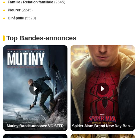
Famille / Relation familiale
(2645)
Pleurer
(2245)
Cinéphile
(5528)
Top Bandes-annonces
Mutiny Bande-annonce VO STFR
Spider-Man: Brand New Day Bande-annonce VO STFR