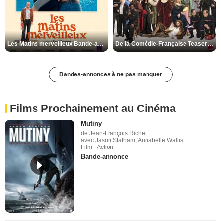
Les Matins merveilleux Bande-annonce VF
De la Comédie-Française Teaser VF
Bandes-annonces à ne pas manquer
Films Prochainement au Cinéma
Mutiny
de Jean-François Richet
avec Jason Statham, Annabelle Wallis
Film - Action
Bande-annonce