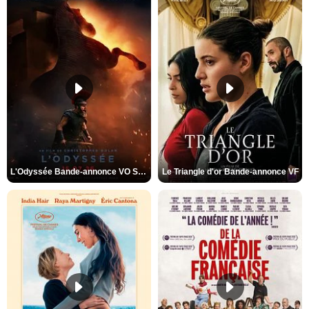
L'Odyssée Bande-annonce VO STFR
Le Triangle d'or Bande-annonce VF