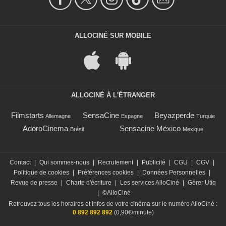
ALLOCINÉ SUR MOBILE
ALLOCINÉ À L'ÉTRANGER
Filmstarts
SensaCine
Beyazperde
Allemagne
Espagne
Turquie
AdoroCinema
Sensacine México
Brésil
Mexique
Contact
|
Qui sommes-nous
|
Recrutement
|
Publicité
|
CGU
|
CGV
|
Politique de cookies
|
Préférences cookies
|
Données Personnelles
|
Revue de presse
|
Charte d'écriture
|
Les services AlloCiné
|
Gérer Utiq
|
©AlloCiné
Retrouvez tous les horaires et infos de votre cinéma sur le numéro AlloCiné :
0 892 892 892
(0,90€/minute)