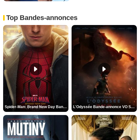
Top Bandes-annonces
Spider-Man: Brand New Day Bande-annonce VO STFR
L'Odyssée Bande-annonce VO STFR