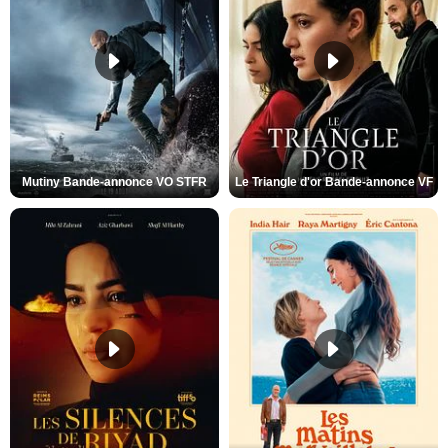
Mutiny Bande-annonce VO STFR
Le Triangle d'or Bande-annonce VF