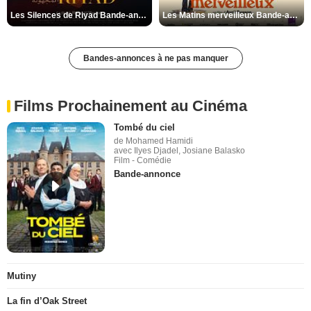
Les Silences de Riyad Bande-annonce VO STFR
Les Matins merveilleux Bande-annonce VF
Bandes-annonces à ne pas manquer
Films Prochainement au Cinéma
Tombé du ciel
de Mohamed Hamidi
avec Ilyes Djadel, Josiane Balasko
Film - Comédie
Bande-annonce
Mutiny
La fin d’Oak Street