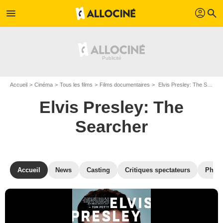
profil
menu
search
Accueil
Cinéma
Tous les films
Films documentaires
Elvis Presley: The Searcher de Thom Zimny
Elvis Presley: The
Searcher
Accueil
News
Casting
Critiques spectateurs
Phot