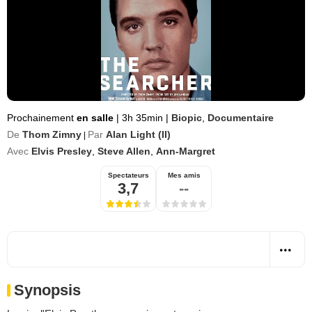
Prochainement
en salle
|
3h 35min
|
Biopic
,
Documentaire
De
Thom Zimny
Par
Alan Light (II)
|
Avec
Elvis Presley
,
Steve Allen
,
Ann-Margret
Spectateurs
Mes amis
3,7
--
Synopsis