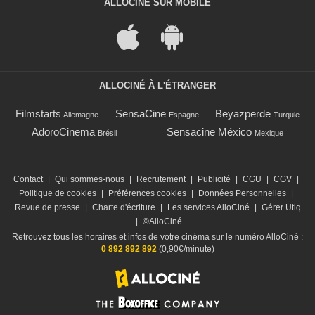
ALLOCINÉ SUR MOBILE
ALLOCINÉ À L'ÉTRANGER
Filmstarts
SensaCine
Beyazperde
Allemagne
Espagne
Turquie
AdoroCinema
Sensacine México
Brésil
Mexique
Contact
|
Qui sommes-nous
|
Recrutement
|
Publicité
|
CGU
|
CGV
|
Politique de cookies
|
Préférences cookies
|
Données Personnelles
|
Revue de presse
|
Charte d'écriture
|
Les services AlloCiné
|
Gérer Utiq
|
©AlloCiné
Retrouvez tous les horaires et infos de votre cinéma sur le numéro AlloCiné :
0 892 892 892
(0,90€/minute)