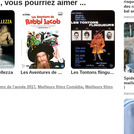
, vous pourriez aimer ...
risqu
des r
bel 
mercr
llezza
Les Aventures de Rabbi Jacob
Les Tontons flingueurs
Spid
meill
ilms de l'année 2017
,
Meilleurs films Comédie
,
Meilleurs films
!
mercr