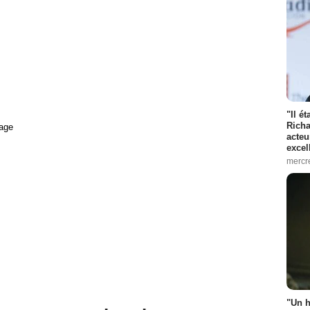
"Il é
Richa
age
acteu
excel
mercr
"Un h