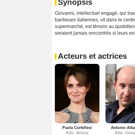
Synopsis
Giovanni, intellectuel engagé, qui tra
banlieues italiennes, vit dans le cen
supermarché, est témoin au quotidien d
seraient jamais rencontrés si leurs e
Acteurs et actrices
Paola Cortellesi
Antonio Alb
Rôle : Monica
Rôle : Giov