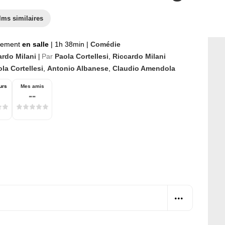
lms similaires
nement
en salle
|
1h 38min
|
Comédie
ardo Milani
Par
Paola Cortellesi
,
Riccardo Milani
|
la Cortellesi
,
Antonio Albanese
,
Claudio Amendola
urs
Mes amis
--