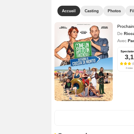
Accueil
Casting
Photos
Fi
Prochai
De
Ricc
Avec
Pao
Spectate
3,1
3 notes