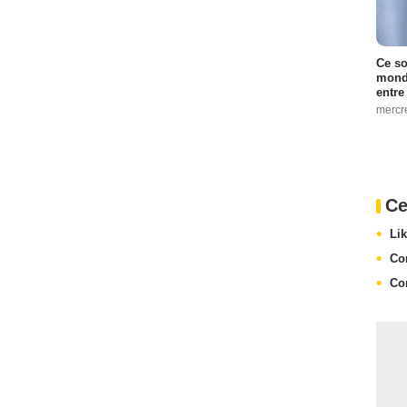
Ce so
monde
entre
mercr
Ce
Li
Co
Co